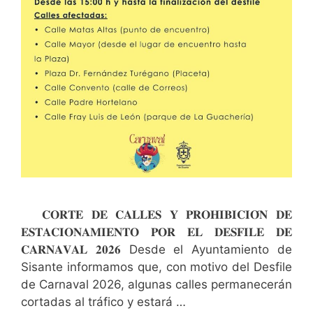
𝐂𝐎𝐑𝐓𝐄 𝐃𝐄 𝐂𝐀𝐋𝐋𝐄𝐒 𝐘 𝐏𝐑𝐎𝐇𝐈𝐁𝐈𝐂𝐈𝐎́𝐍 𝐃𝐄
𝐄𝐒𝐓𝐀𝐂𝐈𝐎𝐍𝐀𝐌𝐈𝐄𝐍𝐓𝐎 𝐏𝐎𝐑 𝐄𝐋 𝐃𝐄𝐒𝐅𝐈𝐋𝐄 𝐃𝐄
𝐂𝐀𝐑𝐍𝐀𝐕𝐀𝐋 𝟐𝟎𝟐𝟔 Desde el Ayuntamiento de
Sisante informamos que, con motivo del Desfile
de Carnaval 2026, algunas calles permanecerán
cortadas al tráfico y estará …