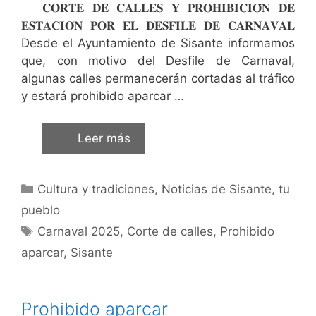
𝐂𝐎𝐑𝐓𝐄 𝐃𝐄 𝐂𝐀𝐋𝐋𝐄𝐒 𝐘 𝐏𝐑𝐎𝐇𝐈𝐁𝐈𝐂𝐈𝐎́𝐍 𝐃𝐄
𝐄𝐒𝐓𝐀𝐂𝐈𝐎́𝐍 𝐏𝐎𝐑 𝐄𝐋 𝐃𝐄𝐒𝐅𝐈𝐋𝐄 𝐃𝐄 𝐂𝐀𝐑𝐍𝐀𝐕𝐀𝐋
Desde el Ayuntamiento de Sisante informamos
que, con motivo del Desfile de Carnaval,
algunas calles permanecerán cortadas al tráfico
y estará prohibido aparcar …
Leer más
Cultura y tradiciones
,
Noticias de Sisante, tu
pueblo
Carnaval 2025
,
Corte de calles
,
Prohibido
aparcar
,
Sisante
Prohibido aparcar