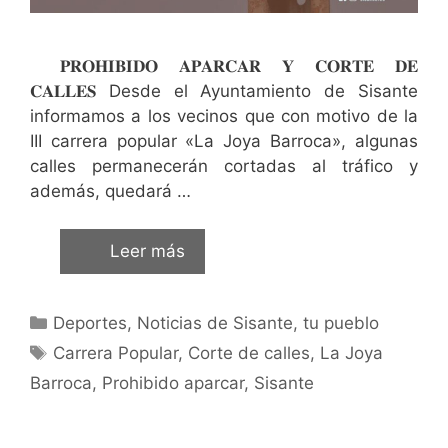
𝐏𝐑𝐎𝐇𝐈𝐁𝐈𝐃𝐎 𝐀𝐏𝐀𝐑𝐂𝐀𝐑 𝐘 𝐂𝐎𝐑𝐓𝐄 𝐃𝐄
𝐂𝐀𝐋𝐋𝐄𝐒 Desde el Ayuntamiento de Sisante
informamos a los vecinos que con motivo de la
III carrera popular «La Joya Barroca», algunas
calles permanecerán cortadas al tráfico y
además, quedará …
Leer más
Deportes
,
Noticias de Sisante, tu pueblo
Carrera Popular
,
Corte de calles
,
La Joya
Barroca
,
Prohibido aparcar
,
Sisante