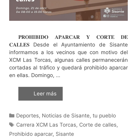
𝐏𝐑𝐎𝐇𝐈𝐁𝐈𝐃𝐎 𝐀𝐏𝐀𝐑𝐂𝐀𝐑 𝐘 𝐂𝐎𝐑𝐓𝐄 𝐃𝐄
𝐂𝐀𝐋𝐋𝐄𝐒 Desde el Ayuntamiento de Sisante
informamos a los vecinos que con motivo del
XCM Las Torcas, algunas calles permanecerán
cortadas al tráfico y quedará prohibido aparcar
en ellas. Domingo, …
Leer más
Deportes
,
Noticias de Sisante, tu pueblo
Carrera XCM Las Torcas
,
Corte de calles
,
Prohibido aparcar
,
Sisante