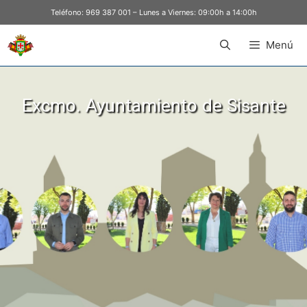
Teléfono:
969 387 001
– Lunes a Viernes: 09:00h a 14:00h
Menú
Excmo. Ayuntamiento de Sisante