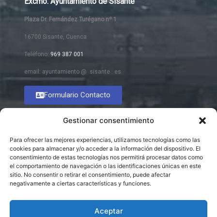
Excmo. Ayuntamiento de Sisante
Plaza Dr. Fernández Turégano nº 1
16700 Sisante, Cuenca
Teléfono:
969 387 001
email: ayuntamiento @ sisante . es
Formulario Contacto
Gestionar consentimiento
Para ofrecer las mejores experiencias, utilizamos tecnologías como las
cookies para almacenar y/o acceder a la información del dispositivo. El
consentimiento de estas tecnologías nos permitirá procesar datos como
el comportamiento de navegación o las identificaciones únicas en este
sitio. No consentir o retirar el consentimiento, puede afectar
negativamente a ciertas características y funciones.
Aceptar