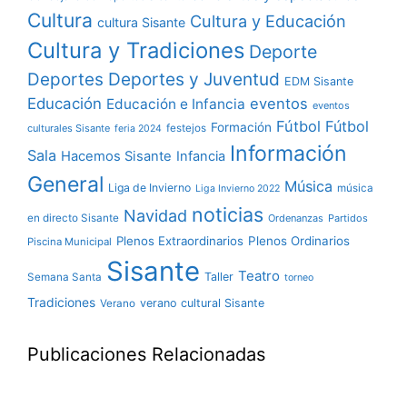
Cultura
Cultura y Educación
cultura Sisante
Cultura y Tradiciones
Deporte
Deportes y Juventud
Deportes
EDM Sisante
Educación
eventos
Educación e Infancia
eventos
Fútbol
Fútbol
Formación
culturales Sisante
festejos
feria 2024
Información
Sala
Hacemos Sisante
Infancia
General
Música
Liga de Invierno
música
Liga Invierno 2022
noticias
Navidad
en directo Sisante
Ordenanzas
Partidos
Plenos Extraordinarios
Plenos Ordinarios
Piscina Municipal
Sisante
Teatro
Taller
Semana Santa
torneo
Tradiciones
verano cultural Sisante
Verano
Publicaciones Relacionadas