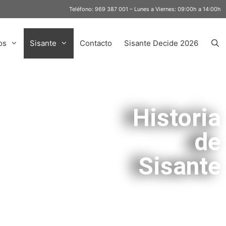
Teléfono:
969 387 001
– Lunes a Viernes: 09:00h a 14:00h
os
Sisante
Contacto
Sisante Decide 2026
Historia
de
Sisante