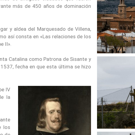
durante más de 450 años de dominación
gar y aldea del Marquesado de Villena,
omo así consta en «Las relaciones de los
 II».
nta Catalina como Patrona de Sisante y
 1537, fecha en que esta última se hizo
pe IV
de la
sante
e los
do de