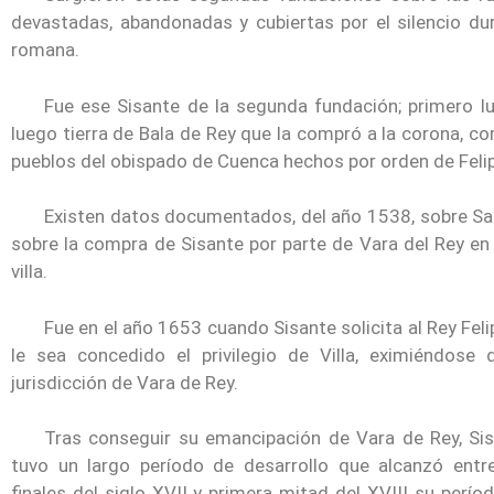
devastadas, abandonadas y cubiertas por el silencio 
romana.
Fue ese Sisante de la segunda fundación; primero lu
luego tierra de Bala de Rey que la compró a la corona, c
pueblos del obispado de Cuenca hechos por orden de Felipe
Existen datos documentados, del año 1538, sobre Sa
sobre la compra de Sisante por parte de Vara del Rey en
villa.
Fue en el año 1653 cuando Sisante solicita al Rey Feli
le sea concedido el privilegio de Villa, eximiéndose 
jurisdicción de Vara de Rey.
Tras conseguir su emancipación de Vara de Rey, Si
tuvo un largo período de desarrollo que alcanzó entr
finales del siglo XVII y primera mitad del XVIII su perío