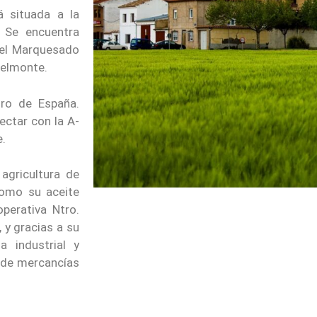
á situada a la
 Se encuentra
del Marquesado
 Belmonte.
tro de España.
ectar con la A-
e.
agricultura de
como su aceite
operativa Ntro.
 y gracias a su
la industrial y
 de mercancías