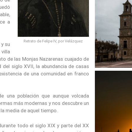
quedó
able,
lce a
Retrato de Felipe IV, por Velázquez
 y su
villa
nto de las Monjas Nazarenas cuajado de
 del siglo XVII, la abundancia de casas
 existencia de una comunidad en franco
 de una población que aunque volcada
 formas más modernas y nos descubre un
 la media de aquel tiempo.
rante todo el siglo XIX y parte del XX