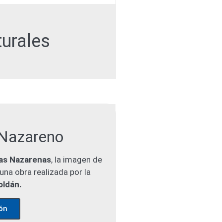
turales
 Nazareno
as Nazarenas
, la imagen de
una obra realizada por la
oldán.
ón