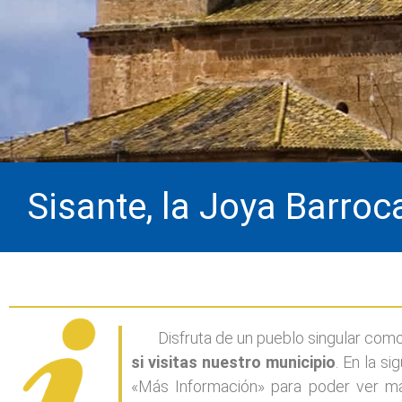
Sisante, la Joya Barro
Disfruta de un pueblo singular com
si visitas nuestro municipio
. En la s
«Más Información» para poder ver má