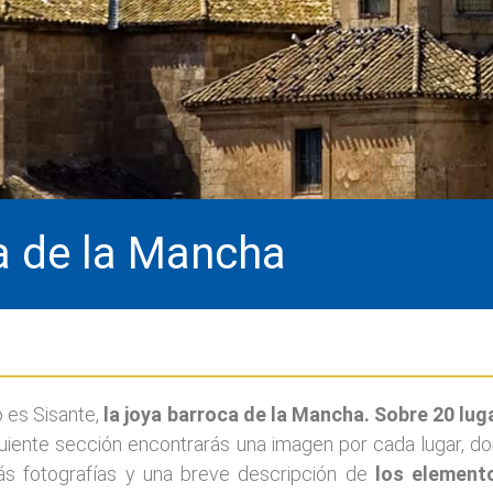
ca de la Mancha
o es Sisante,
la joya barroca de la Mancha. Sobre 20 lu
iguiente sección encontrarás una imagen por cada lugar, 
s fotografías y una breve descripción de
los element