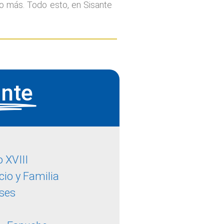
 más. Todo esto, en Sisante
ante
 XVIII
io y Familia
eses