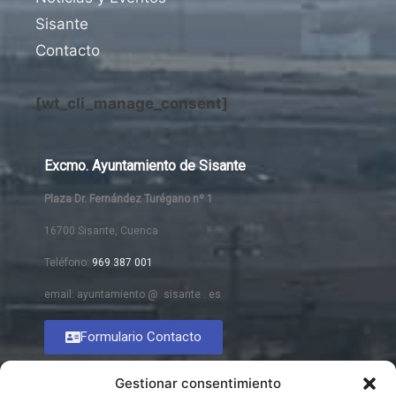
Sisante
Contacto
[wt_cli_manage_consent]
Excmo. Ayuntamiento de Sisante
Plaza Dr. Fernández Turégano nº 1
16700 Sisante, Cuenca
Teléfono:
969 387 001
email: ayuntamiento @ sisante . es
Formulario Contacto
Gestionar consentimiento