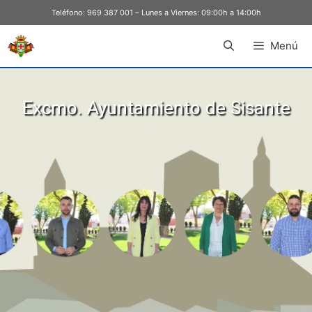
Teléfono:
969 387 001
– Lunes a Viernes: 09:00h a 14:00h
Menú
Excmo. Ayuntamiento de Sisante