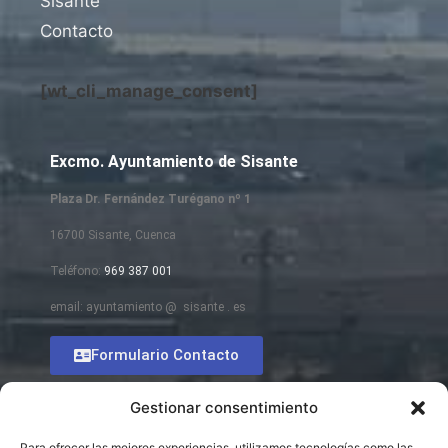
Sisante
Contacto
[wt_cli_manage_consent]
Excmo. Ayuntamiento de Sisante
Plaza Dr. Fernández Turégano nº 1
16700 Sisante, Cuenca
Teléfono:
969 387 001
email: ayuntamiento @ sisante . es
Formulario Contacto
Gestionar consentimiento
Para ofrecer las mejores experiencias, utilizamos tecnologías como las