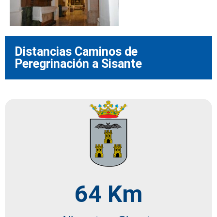
Distancias Caminos de
Peregrinación a Sisante
64
 Km