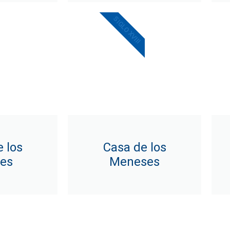
SIGLO XVIII
 los
Casa de los
res
Meneses