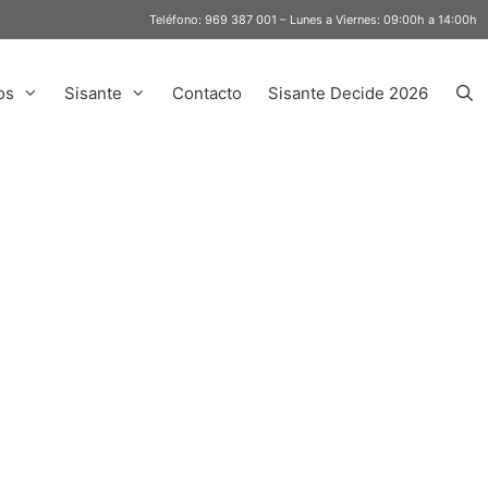
Teléfono:
969 387 001
– Lunes a Viernes: 09:00h a 14:00h
os
Sisante
Contacto
Sisante Decide 2026