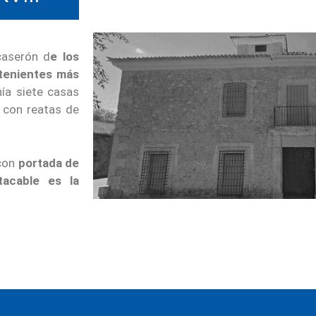
caserón d
e los
tenientes más
nía siete casas
 con reatas de
 con
portada de
tacable es la