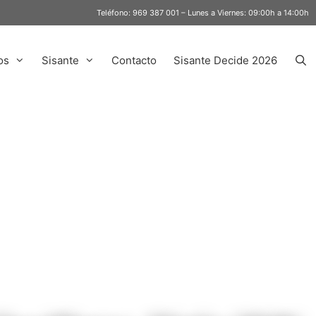
Teléfono:
969 387 001
– Lunes a Viernes: 09:00h a 14:00h
os
Sisante
Contacto
Sisante Decide 2026