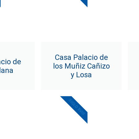
Casa Palacio de
cio de
los Muñiz Cañizo
llana
y Losa
SIGLO XVIII