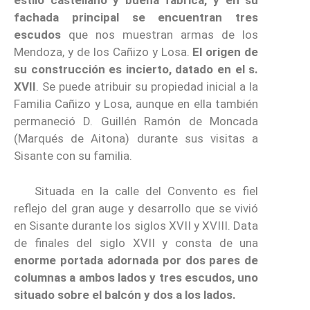
estilo castellano y buena fábrica, y en su
fachada principal se encuentran tres
escudos
que nos muestran armas de los
Mendoza, y de los Cañizo y Losa.
El origen de
su construcción es incierto, datado en el s.
XVII
. Se puede atribuir su propiedad inicial a la
Familia Cañizo y Losa, aunque en ella también
permaneció D. Guillén Ramón de Moncada
(Marqués de Aitona) durante sus visitas a
Sisante con su familia.
Situada en la calle del Convento es fiel
reflejo del gran auge y desarrollo que se vivió
en Sisante durante los siglos XVII y XVIII. Data
de finales del siglo XVII y consta de una
enorme portada adornada por dos pares de
columnas a ambos lados y tres escudos, uno
situado sobre el balcón y dos a los lados.