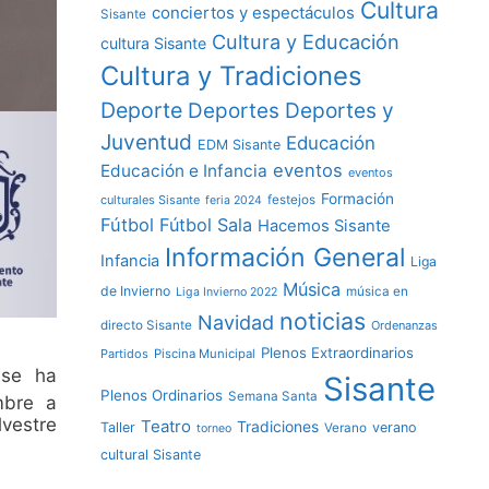
Cultura
conciertos y espectáculos
Sisante
Cultura y Educación
cultura Sisante
Cultura y Tradiciones
Deporte
Deportes y
Deportes
Juventud
Educación
EDM Sisante
eventos
Educación e Infancia
eventos
Formación
culturales Sisante
festejos
feria 2024
Fútbol
Fútbol Sala
Hacemos Sisante
Información General
Infancia
Liga
Música
de Invierno
música en
Liga Invierno 2022
noticias
Navidad
directo Sisante
Ordenanzas
Plenos Extraordinarios
Partidos
Piscina Municipal
e se ha
Sisante
Plenos Ordinarios
Semana Santa
embre a
lvestre
Teatro
Tradiciones
Taller
verano
Verano
torneo
cultural Sisante