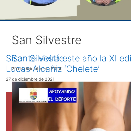
San Silvestre
Sisante vivirá este año la XI e
San Silvestre
Lucas Alcañiz ‘Chelete’
20 de diciembre de 2024
27 de diciembre de 2021