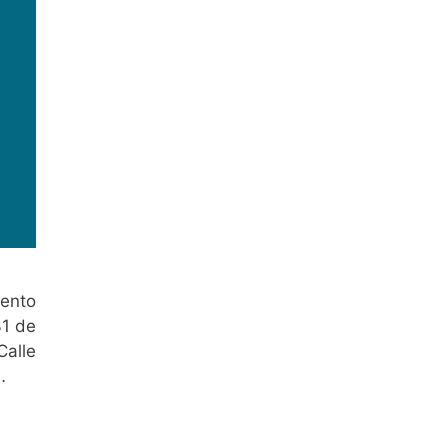
iento
31 de
alle
…