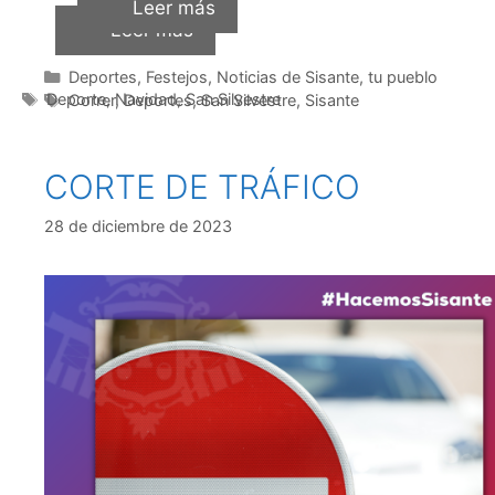
Leer más
Leer más
Deportes
,
Festejos
,
Noticias de Sisante, tu pueblo
Deporte
,
Navidad
,
San Silvestre
Correr
,
Deportes
,
San Silvestre
,
Sisante
CORTE DE TRÁFICO
28 de diciembre de 2023