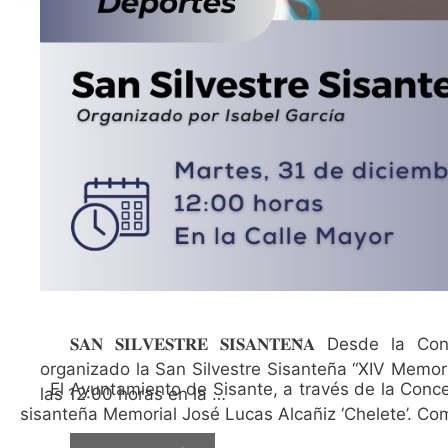
𝐒𝐀𝐍 𝐒𝐈𝐋𝐕𝐄𝐒𝐓𝐑𝐄 𝐒𝐈𝐒𝐀𝐍𝐓𝐄𝐍̃𝐀 D
organizado la San Silvestre Sisanteña “XIV Memor
El Ayuntamiento de Sisante, a través de la Concej
las 12:00 horas en la …
sisanteña Memorial José Lucas Alcañiz ‘Chelete’. Com