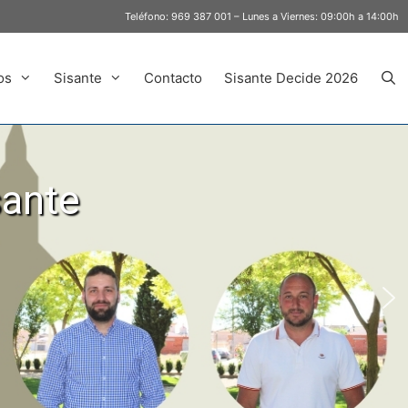
Teléfono:
969 387 001
– Lunes a Viernes: 09:00h a 14:00h
os
Sisante
Contacto
Sisante Decide 2026
sante