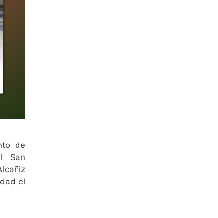
nto de
al San
Alcañiz
idad el