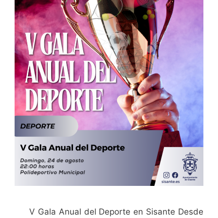
V Gala Anual del Deporte en Sisante Desde