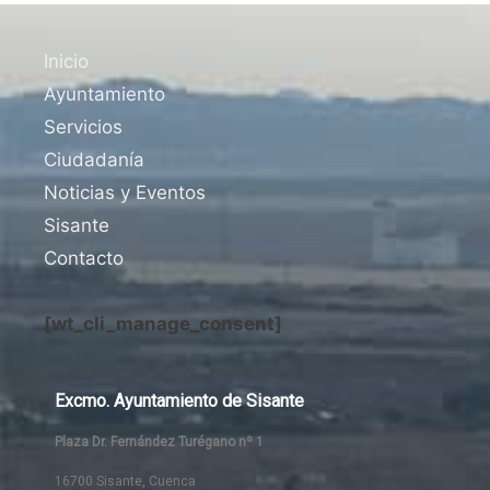
Inicio
Ayuntamiento
Servicios
Ciudadanía
Noticias y Eventos
Sisante
Contacto
[wt_cli_manage_consent]
Excmo. Ayuntamiento de Sisante
Plaza Dr. Fernández Turégano nº 1
16700 Sisante, Cuenca