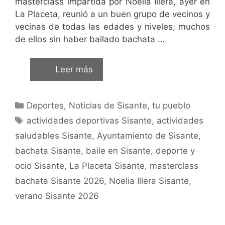
masterclass impartida por Noelia Illera, ayer en
La Placeta, reunió a un buen grupo de vecinos y
vecinas de todas las edades y niveles, muchos
de ellos sin haber bailado bachata …
Leer más
Deportes
,
Noticias de Sisante, tu pueblo
actividades deportivas Sisante
,
actividades
saludables Sisante
,
Ayuntamiento de Sisante
,
bachata Sisante
,
baile en Sisante
,
deporte y
ocio Sisante
,
La Placeta Sisante
,
masterclass
bachata Sisante 2026
,
Noelia Illera Sisante
,
verano Sisante 2026