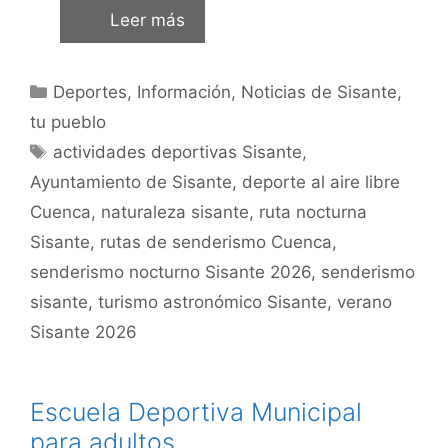
Leer más
Deportes
,
Información
,
Noticias de Sisante,
tu pueblo
actividades deportivas Sisante
,
Ayuntamiento de Sisante
,
deporte al aire libre
Cuenca
,
naturaleza sisante
,
ruta nocturna
Sisante
,
rutas de senderismo Cuenca
,
senderismo nocturno Sisante 2026
,
senderismo
sisante
,
turismo astronómico Sisante
,
verano
Sisante 2026
Escuela Deportiva Municipal
para adultos