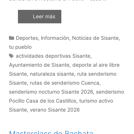
Leer más
Deportes
,
Información
,
Noticias de Sisante,
tu pueblo
actividades deportivas Sisante
,
Ayuntamiento de Sisante
,
deporte al aire libre
Sisante
,
naturaleza sisante
,
ruta senderismo
Sisante
,
rutas de senderismo Cuenca
,
senderismo nocturno Sisante 2026
,
senderismo
Pocillo Casa de los Castillos
,
turismo activo
Sisante
,
verano Sisante 2026
Masterclass de Bachata