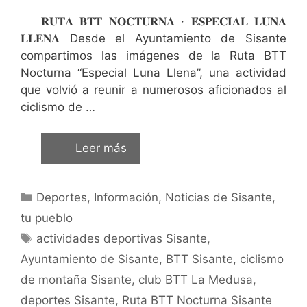
𝐑𝐔𝐓𝐀 𝐁𝐓𝐓 𝐍𝐎𝐂𝐓𝐔𝐑𝐍𝐀 · 𝐄𝐒𝐏𝐄𝐂𝐈𝐀𝐋 𝐋𝐔𝐍𝐀
𝐋𝐋𝐄𝐍𝐀 Desde el Ayuntamiento de Sisante
compartimos las imágenes de la Ruta BTT
Nocturna “Especial Luna Llena”, una actividad
que volvió a reunir a numerosos aficionados al
ciclismo de …
Leer más
Deportes
,
Información
,
Noticias de Sisante,
tu pueblo
actividades deportivas Sisante
,
Ayuntamiento de Sisante
,
BTT Sisante
,
ciclismo
de montaña Sisante
,
club BTT La Medusa
,
deportes Sisante
,
Ruta BTT Nocturna Sisante