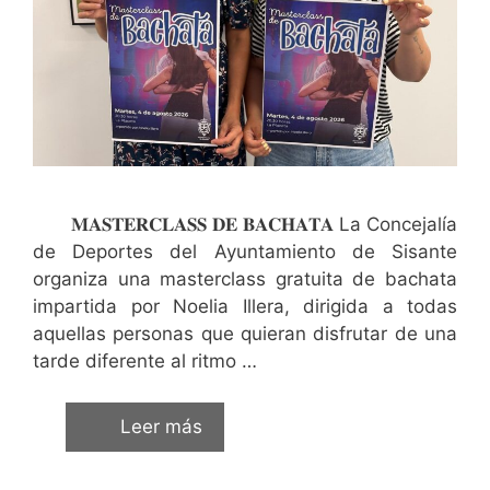
𝐌𝐀𝐒𝐓𝐄𝐑𝐂𝐋𝐀𝐒𝐒 𝐃𝐄 𝐁𝐀𝐂𝐇𝐀𝐓𝐀 La Concejalía
de Deportes del Ayuntamiento de Sisante
organiza una masterclass gratuita de bachata
impartida por Noelia Illera, dirigida a todas
aquellas personas que quieran disfrutar de una
tarde diferente al ritmo …
Leer más