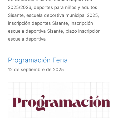
2025/2026
,
deportes para niños y adultos
Sisante
,
escuela deportiva municipal 2025
,
inscripción deportes Sisante
,
inscripción
escuela deportiva Sisante
,
plazo inscripción
escuela deportiva
Programación Feria
12 de septiembre de 2025