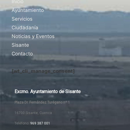
Inicio
Ayuntamiento
Servicios
Ciudadanía
Noticias y Eventos
Sisante
Contacto
[wt_cli_manage_consent]
Excmo. Ayuntamiento de Sisante
Plaza Dr. Fernández Turégano nº 1
16700 Sisante, Cuenca
Teléfono:
969 387 001