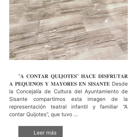
“𝐀 𝐂𝐎𝐍𝐓𝐀𝐑 𝐐𝐔𝐈𝐉𝐎𝐓𝐄𝐒” 𝐇𝐀𝐂𝐄 𝐃𝐈𝐒𝐅𝐑𝐔𝐓𝐀𝐑
𝐀 𝐏𝐄𝐐𝐔𝐄𝐍̃𝐎𝐒 𝐘 𝐌𝐀𝐘𝐎𝐑𝐄𝐒 𝐄𝐍 𝐒𝐈𝐒𝐀𝐍𝐓𝐄 Desde
la Concejalía de Cultura del Ayuntamiento de
Sisante compartimos esta imagen de la
representación teatral infantil y familiar “A
contar Quijotes”, que tuvo …
Leer más