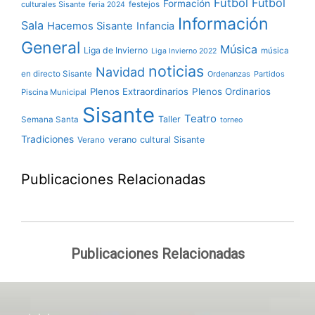
Fútbol
Fútbol
Formación
culturales Sisante
festejos
feria 2024
Información
Sala
Hacemos Sisante
Infancia
General
Música
Liga de Invierno
música
Liga Invierno 2022
noticias
Navidad
en directo Sisante
Ordenanzas
Partidos
Plenos Extraordinarios
Plenos Ordinarios
Piscina Municipal
Sisante
Teatro
Taller
Semana Santa
torneo
Tradiciones
verano cultural Sisante
Verano
Publicaciones Relacionadas
Publicaciones Relacionadas