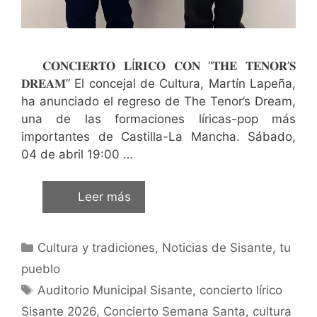
𝐂𝐎𝐍𝐂𝐈𝐄𝐑𝐓𝐎 𝐋Í𝐑𝐈𝐂𝐎 𝐂𝐎𝐍 “𝐓𝐇𝐄 𝐓𝐄𝐍𝐎𝐑’𝐒
𝐃𝐑𝐄𝐀𝐌” El concejal de Cultura, Martín Lapeña,
ha anunciado el regreso de The Tenor’s Dream,
una de las formaciones líricas-pop más
importantes de Castilla-La Mancha. Sábado,
04 de abril 19:00 …
Leer más
Cultura y tradiciones
,
Noticias de Sisante, tu
pueblo
Auditorio Municipal Sisante
,
concierto lírico
Sisante 2026
,
Concierto Semana Santa
,
cultura