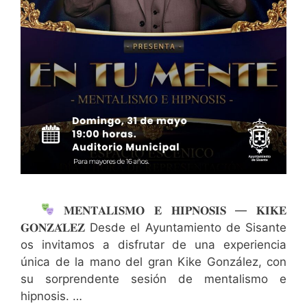
𝐌𝐄𝐍𝐓𝐀𝐋𝐈𝐒𝐌𝐎 𝐄 𝐇𝐈𝐏𝐍𝐎𝐒𝐈𝐒 — 𝐊𝐈𝐊𝐄
𝐆𝐎𝐍𝐙𝐀́𝐋𝐄𝐙 Desde el Ayuntamiento de Sisante
os invitamos a disfrutar de una experiencia
única de la mano del gran Kike González, con
su sorprendente sesión de mentalismo e
hipnosis. …