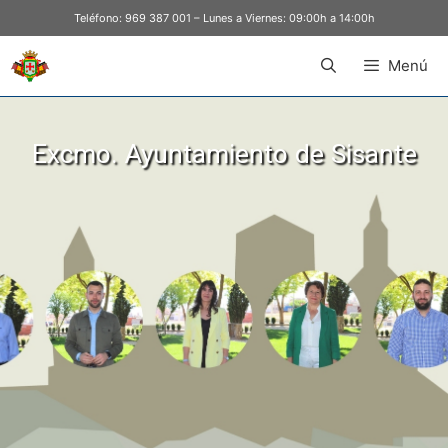
Teléfono:
969 387 001
– Lunes a Viernes: 09:00h a 14:00h
Menú
Excmo. Ayuntamiento de Sisante