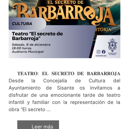
𝐓𝐄𝐀𝐓𝐑𝐎: 𝐄𝐋 𝐒𝐄𝐂𝐑𝐄𝐓𝐎 𝐃𝐄 𝐁𝐀𝐑𝐁𝐀𝐑𝐑𝐎𝐉𝐀
Desde la Concejalía de Cultura del
Ayuntamiento de Sisante os invitamos a
disfrutar de una emocionante tarde de teatro
infantil y familiar con la representación de la
obra “El secreto …
Leer más