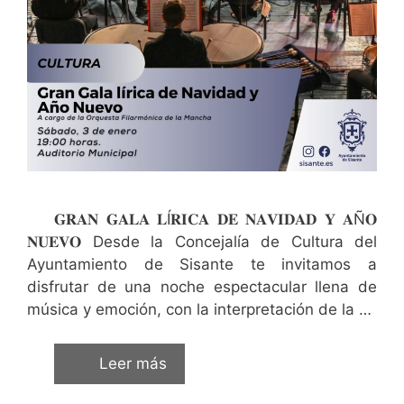
𝐆𝐑𝐀𝐍 𝐆𝐀𝐋𝐀 𝐋Í𝐑𝐈𝐂𝐀 𝐃𝐄 𝐍𝐀𝐕𝐈𝐃𝐀𝐃 𝐘 𝐀Ñ𝐎
𝐍𝐔𝐄𝐕𝐎 Desde la Concejalía de Cultura del
Ayuntamiento de Sisante te invitamos a
disfrutar de una noche espectacular llena de
música y emoción, con la interpretación de la …
Leer más