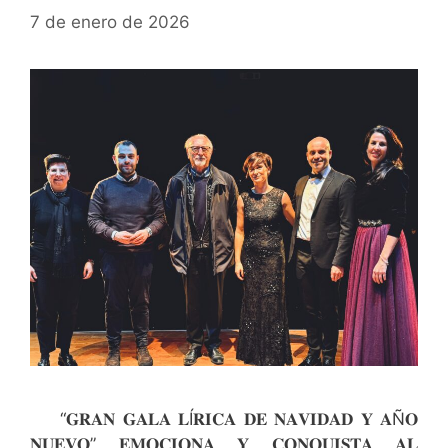
7 de enero de 2026
“𝐆𝐑𝐀𝐍 𝐆𝐀𝐋𝐀 𝐋Í𝐑𝐈𝐂𝐀 𝐃𝐄 𝐍𝐀𝐕𝐈𝐃𝐀𝐃 𝐘 𝐀Ñ𝐎
𝐍𝐔𝐄𝐕𝐎” 𝐄𝐌𝐎𝐂𝐈𝐎𝐍𝐀 𝐘 𝐂𝐎𝐍𝐐𝐔𝐈𝐒𝐓𝐀 𝐀𝐋