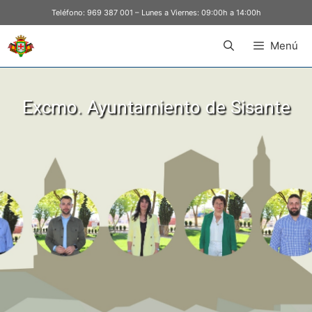
Teléfono:
969 387 001
– Lunes a Viernes: 09:00h a 14:00h
Menú
Excmo. Ayuntamiento de Sisante