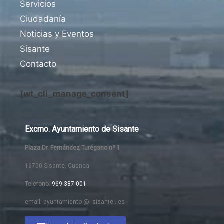
Servicios
Ciudadanía
Noticias y Eventos
Sisante
Contacto
[wt_cli_manage_consent]
Excmo. Ayuntamiento de Sisante
Plaza Dr. Fernández Turégano nº 1
16700 Sisante, Cuenca
Teléfono:
969 387 001
email: ayuntamiento @ sisante . es