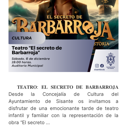
𝐓𝐄𝐀𝐓𝐑𝐎: 𝐄𝐋 𝐒𝐄𝐂𝐑𝐄𝐓𝐎 𝐃𝐄 𝐁𝐀𝐑𝐁𝐀𝐑𝐑𝐎𝐉𝐀
Desde la Concejalía de Cultura del
Ayuntamiento de Sisante os invitamos a
disfrutar de una emocionante tarde de teatro
infantil y familiar con la representación de la
obra “El secreto …