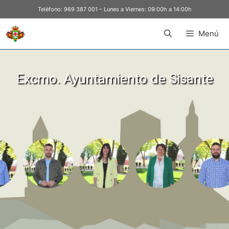
Teléfono:
969 387 001
– Lunes a Viernes: 09:00h a 14:00h
Menú
Excmo. Ayuntamiento de Sisante