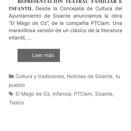
𝐑𝐄𝐏𝐑𝐄𝐒𝐄𝐍𝐓𝐀𝐂𝐈𝐎́𝐍 𝐓𝐄𝐀𝐓𝐑𝐀𝐋 𝐅𝐀𝐌𝐈𝐋𝐈𝐀𝐑 𝐄
𝐈𝐍𝐅𝐀𝐍𝐓𝐈𝐋 Desde la Concejalía de Cultura del
Ayuntamiento de Sisante anunciamos la obra
“El Mago de Oz”, de la compañía PTClam. Una
maravillosa versión de un clásico de la literatura
infantil, …
Leer más
Cultura y tradiciones
,
Noticias de Sisante, tu
pueblo
El Mago de Oz
,
Infancia
,
PTClam
,
Sisante
,
Teatro