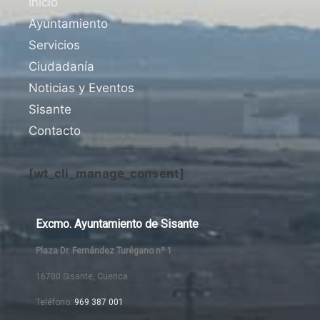
Inicio
Ayuntamiento
Servicios
Ciudadanía
Noticias y Eventos
Sisante
Contacto
[wt_cli_manage_consent]
Excmo. Ayuntamiento de Sisante
Plaza Dr. Fernández Turégano nº 1
16700 Sisante, Cuenca
Teléfono:
969 387 001