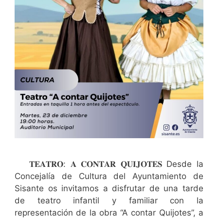
𝐓𝐄𝐀𝐓𝐑𝐎: 𝐀 𝐂𝐎𝐍𝐓𝐀𝐑 𝐐𝐔𝐈𝐉𝐎𝐓𝐄𝐒 Desde la
Concejalía de Cultura del Ayuntamiento de
Sisante os invitamos a disfrutar de una tarde
de teatro infantil y familiar con la
representación de la obra “A contar Quijotes”, a