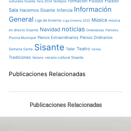
Fútbol
Fútbol
Formación
culturales Sisante
festejos
feria 2024
Información
Sala
Hacemos Sisante
Infancia
General
Música
Liga de Invierno
música
Liga Invierno 2022
noticias
Navidad
en directo Sisante
Ordenanzas
Partidos
Plenos Extraordinarios
Plenos Ordinarios
Piscina Municipal
Sisante
Teatro
Taller
Semana Santa
torneo
Tradiciones
verano cultural Sisante
Verano
Publicaciones Relacionadas
Publicaciones Relacionadas