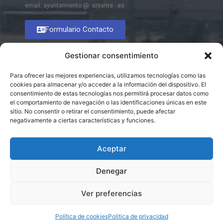
email: ayuntamiento @ sisante . es
Formulario Contacto
Gestionar consentimiento
Para ofrecer las mejores experiencias, utilizamos tecnologías como las
cookies para almacenar y/o acceder a la información del dispositivo. El
consentimiento de estas tecnologías nos permitirá procesar datos como
el comportamiento de navegación o las identificaciones únicas en este
sitio. No consentir o retirar el consentimiento, puede afectar
negativamente a ciertas características y funciones.
Aceptar
Denegar
Ver preferencias
© 2026 Excmo. Ayuntamiento de Sisante
Política de cookies
Política de privacidad