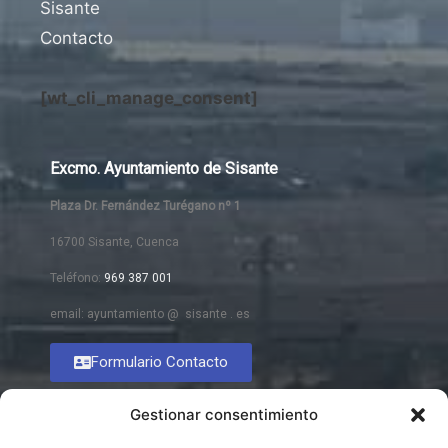
Sisante
Contacto
[wt_cli_manage_consent]
Excmo. Ayuntamiento de Sisante
Plaza Dr. Fernández Turégano nº 1
16700 Sisante, Cuenca
Teléfono:
969 387 001
email: ayuntamiento @ sisante . es
Formulario Contacto
Gestionar consentimiento