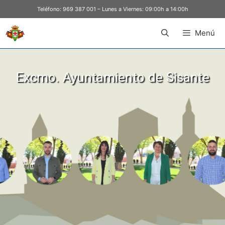
Teléfono:
969 387 001
– Lunes a Viernes: 09:00h a 14:00h
Menú
Excmo. Ayuntamiento de Sisante