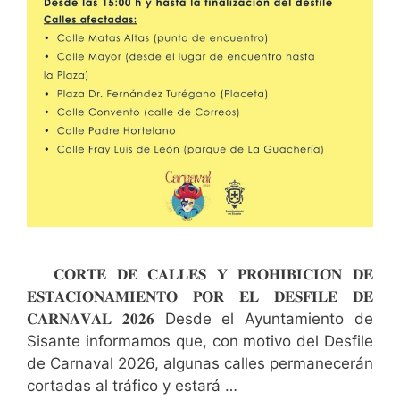
𝐂𝐎𝐑𝐓𝐄 𝐃𝐄 𝐂𝐀𝐋𝐋𝐄𝐒 𝐘 𝐏𝐑𝐎𝐇𝐈𝐁𝐈𝐂𝐈𝐎́𝐍 𝐃𝐄
𝐄𝐒𝐓𝐀𝐂𝐈𝐎𝐍𝐀𝐌𝐈𝐄𝐍𝐓𝐎 𝐏𝐎𝐑 𝐄𝐋 𝐃𝐄𝐒𝐅𝐈𝐋𝐄 𝐃𝐄
𝐂𝐀𝐑𝐍𝐀𝐕𝐀𝐋 𝟐𝟎𝟐𝟔 Desde el Ayuntamiento de
Sisante informamos que, con motivo del Desfile
de Carnaval 2026, algunas calles permanecerán
cortadas al tráfico y estará …