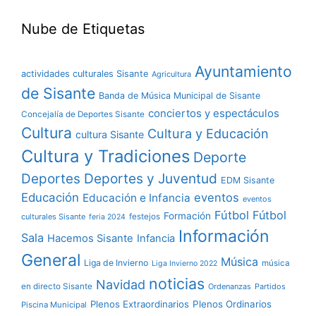
Nube de Etiquetas
Ayuntamiento
actividades culturales Sisante
Agricultura
de Sisante
Banda de Música Municipal de Sisante
conciertos y espectáculos
Concejalía de Deportes Sisante
Cultura
Cultura y Educación
cultura Sisante
Cultura y Tradiciones
Deporte
Deportes y Juventud
Deportes
EDM Sisante
Educación
eventos
Educación e Infancia
eventos
Fútbol
Fútbol
Formación
culturales Sisante
festejos
feria 2024
Información
Sala
Hacemos Sisante
Infancia
General
Música
Liga de Invierno
música
Liga Invierno 2022
noticias
Navidad
en directo Sisante
Ordenanzas
Partidos
Plenos Extraordinarios
Plenos Ordinarios
Piscina Municipal