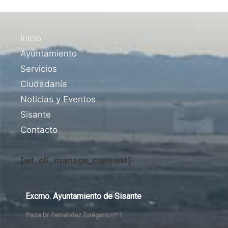
Inicio
Ayuntamiento
Servicios
Ciudadanía
Noticias y Eventos
Sisante
Contacto
[wt_cli_manage_consent]
Excmo. Ayuntamiento de Sisante
Plaza Dr. Fernández Turégano nº 1