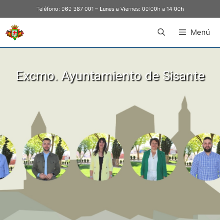
Teléfono:
969 387 001
– Lunes a Viernes: 09:00h a 14:00h
Menú
Excmo. Ayuntamiento de Sisante