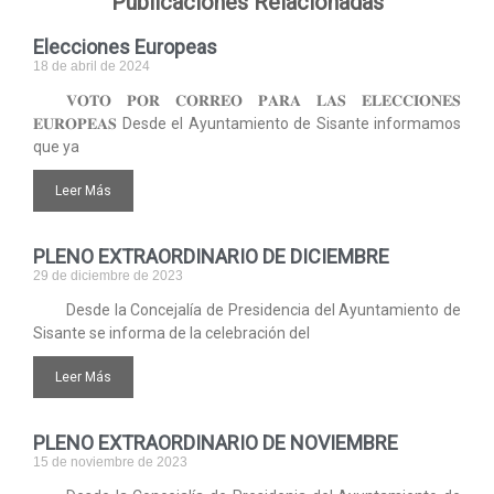
Publicaciones Relacionadas
Elecciones Europeas
18 de abril de 2024
𝐕𝐎𝐓𝐎 𝐏𝐎𝐑 𝐂𝐎𝐑𝐑𝐄𝐎 𝐏𝐀𝐑𝐀 𝐋𝐀𝐒 𝐄𝐋𝐄𝐂𝐂𝐈𝐎𝐍𝐄𝐒
𝐄𝐔𝐑𝐎𝐏𝐄𝐀𝐒 Desde el Ayuntamiento de Sisante informamos
que ya
Leer Más
PLENO EXTRAORDINARIO DE DICIEMBRE
29 de diciembre de 2023
Desde la Concejalía de Presidencia del Ayuntamiento de
Sisante se informa de la celebración del
Leer Más
PLENO EXTRAORDINARIO DE NOVIEMBRE
15 de noviembre de 2023