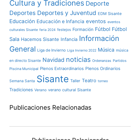
Cultura y Tradiciones
Deporte
Deportes y Juventud
Deportes
EDM Sisante
Educación
eventos
Educación e Infancia
eventos
Fútbol
Fútbol
Formación
culturales Sisante
festejos
feria 2024
Información
Sala
Hacemos Sisante
Infancia
General
Música
Liga de Invierno
música
Liga Invierno 2022
noticias
Navidad
en directo Sisante
Ordenanzas
Partidos
Plenos Extraordinarios
Plenos Ordinarios
Piscina Municipal
Sisante
Teatro
Taller
Semana Santa
torneo
Tradiciones
verano cultural Sisante
Verano
Publicaciones Relacionadas