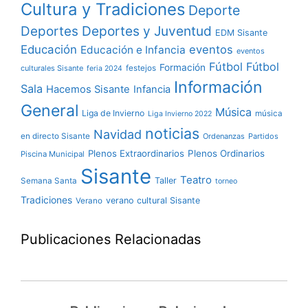
Cultura y Tradiciones
Deporte
Deportes y Juventud
Deportes
EDM Sisante
Educación
eventos
Educación e Infancia
eventos
Fútbol
Fútbol
Formación
culturales Sisante
festejos
feria 2024
Información
Sala
Hacemos Sisante
Infancia
General
Música
Liga de Invierno
música
Liga Invierno 2022
noticias
Navidad
en directo Sisante
Ordenanzas
Partidos
Plenos Extraordinarios
Plenos Ordinarios
Piscina Municipal
Sisante
Teatro
Taller
Semana Santa
torneo
Tradiciones
verano cultural Sisante
Verano
Publicaciones Relacionadas