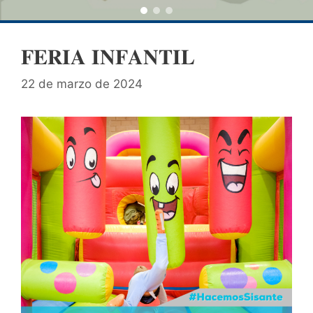
𝐅𝐄𝐑𝐈𝐀 𝐈𝐍𝐅𝐀𝐍𝐓𝐈𝐋
22 de marzo de 2024