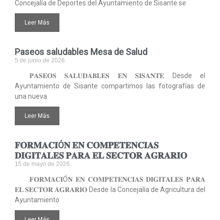
Concejalía de Deportes del Ayuntamiento de Sisante se
Leer Más
Paseos saludables Mesa de Salud
5 de junio de 2026
𝐏𝐀𝐒𝐄𝐎𝐒 𝐒𝐀𝐋𝐔𝐃𝐀𝐁𝐋𝐄𝐒 𝐄𝐍 𝐒𝐈𝐒𝐀𝐍𝐓𝐄 Desde el
Ayuntamiento de Sisante compartimos las fotografías de
una nueva
Leer Más
𝐅𝐎𝐑𝐌𝐀𝐂𝐈Ó𝐍 𝐄𝐍 𝐂𝐎𝐌𝐏𝐄𝐓𝐄𝐍𝐂𝐈𝐀𝐒
𝐃𝐈𝐆𝐈𝐓𝐀𝐋𝐄𝐒 𝐏𝐀𝐑𝐀 𝐄𝐋 𝐒𝐄𝐂𝐓𝐎𝐑 𝐀𝐆𝐑𝐀𝐑𝐈𝐎
15 de mayo de 2026
𝐅𝐎𝐑𝐌𝐀𝐂𝐈Ó𝐍 𝐄𝐍 𝐂𝐎𝐌𝐏𝐄𝐓𝐄𝐍𝐂𝐈𝐀𝐒 𝐃𝐈𝐆𝐈𝐓𝐀𝐋𝐄𝐒 𝐏𝐀𝐑𝐀
𝐄𝐋 𝐒𝐄𝐂𝐓𝐎𝐑 𝐀𝐆𝐑𝐀𝐑𝐈𝐎 Desde la Concejalía de Agricultura del
Ayuntamiento
Leer Más