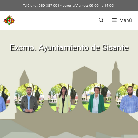
Teléfono:
969 387 001
– Lunes a Viernes: 09:00h a 14:00h
Menú
Excmo. Ayuntamiento de Sisante