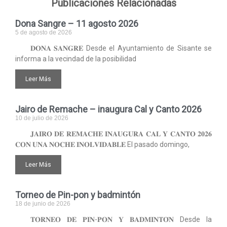
Publicaciones Relacionadas
Dona Sangre – 11 agosto 2026
5 de agosto de 2026
𝐃𝐎𝐍𝐀 𝐒𝐀𝐍𝐆𝐑𝐄 Desde el Ayuntamiento de Sisante se
informa a la vecindad de la posibilidad
Leer Más
Jairo de Remache – inaugura Cal y Canto 2026
10 de julio de 2026
𝐉𝐀𝐈𝐑𝐎 𝐃𝐄 𝐑𝐄𝐌𝐀𝐂𝐇𝐄 𝐈𝐍𝐀𝐔𝐆𝐔𝐑𝐀 𝐂𝐀𝐋 𝐘 𝐂𝐀𝐍𝐓𝐎 𝟐𝟎𝟐𝟔
𝐂𝐎𝐍 𝐔𝐍𝐀 𝐍𝐎𝐂𝐇𝐄 𝐈𝐍𝐎𝐋𝐕𝐈𝐃𝐀𝐁𝐋𝐄 El pasado domingo,
Leer Más
Torneo de Pin-pon y badmintón
18 de junio de 2026
𝐓𝐎𝐑𝐍𝐄𝐎 𝐃𝐄 𝐏𝐈𝐍-𝐏𝐎𝐍 𝐘 𝐁𝐀𝐃𝐌𝐈𝐍𝐓𝐎́𝐍 Desde la