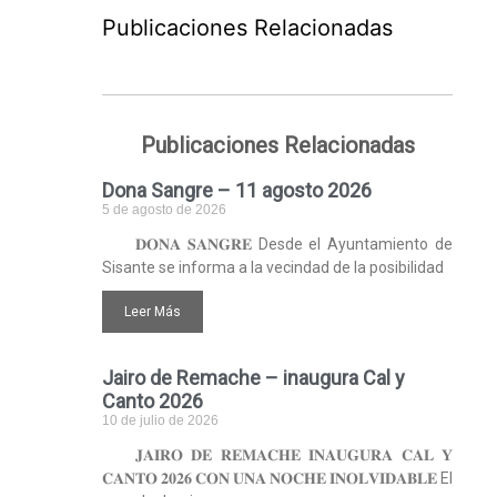
Publicaciones Relacionadas
Publicaciones Relacionadas
Dona Sangre – 11 agosto 2026
5 de agosto de 2026
𝐃𝐎𝐍𝐀 𝐒𝐀𝐍𝐆𝐑𝐄 Desde el Ayuntamiento de
Sisante se informa a la vecindad de la posibilidad
Leer Más
Jairo de Remache – inaugura Cal y
Canto 2026
10 de julio de 2026
𝐉𝐀𝐈𝐑𝐎 𝐃𝐄 𝐑𝐄𝐌𝐀𝐂𝐇𝐄 𝐈𝐍𝐀𝐔𝐆𝐔𝐑𝐀 𝐂𝐀𝐋 𝐘
𝐂𝐀𝐍𝐓𝐎 𝟐𝟎𝟐𝟔 𝐂𝐎𝐍 𝐔𝐍𝐀 𝐍𝐎𝐂𝐇𝐄 𝐈𝐍𝐎𝐋𝐕𝐈𝐃𝐀𝐁𝐋𝐄 El