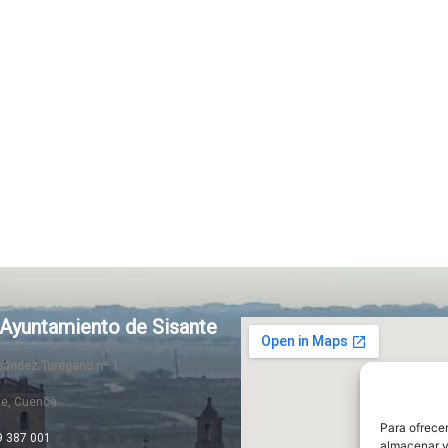
Ayuntamiento de Sisante
rnández Turégano nº 1
te, Cuenca
Para ofrecer
9 387 001
almacenar y/