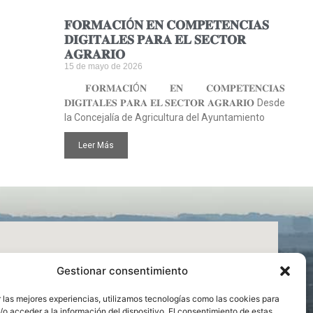
𝐅𝐎𝐑𝐌𝐀𝐂𝐈Ó𝐍 𝐄𝐍 𝐂𝐎𝐌𝐏𝐄𝐓𝐄𝐍𝐂𝐈𝐀𝐒
𝐃𝐈𝐆𝐈𝐓𝐀𝐋𝐄𝐒 𝐏𝐀𝐑𝐀 𝐄𝐋 𝐒𝐄𝐂𝐓𝐎𝐑
𝐀𝐆𝐑𝐀𝐑𝐈𝐎
15 de mayo de 2026
𝐅𝐎𝐑𝐌𝐀𝐂𝐈Ó𝐍 𝐄𝐍 𝐂𝐎𝐌𝐏𝐄𝐓𝐄𝐍𝐂𝐈𝐀𝐒
𝐃𝐈𝐆𝐈𝐓𝐀𝐋𝐄𝐒 𝐏𝐀𝐑𝐀 𝐄𝐋 𝐒𝐄𝐂𝐓𝐎𝐑 𝐀𝐆𝐑𝐀𝐑𝐈𝐎 Desde
la Concejalía de Agricultura del Ayuntamiento
Leer Más
Gestionar consentimiento
 las mejores experiencias, utilizamos tecnologías como las cookies para
o acceder a la información del dispositivo. El consentimiento de estas