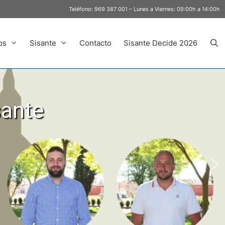
Teléfono:
969 387 001
– Lunes a Viernes: 09:00h a 14:00h
os
Sisante
Contacto
Sisante Decide 2026
sante