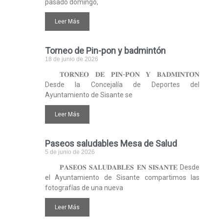
pasado domingo,
Leer Más
Torneo de Pin-pon y badmintón
18 de junio de 2026
𝐓𝐎𝐑𝐍𝐄𝐎 𝐃𝐄 𝐏𝐈𝐍-𝐏𝐎𝐍 𝐘 𝐁𝐀𝐃𝐌𝐈𝐍𝐓𝐎́𝐍
Desde la Concejalía de Deportes del
Ayuntamiento de Sisante se
Leer Más
Paseos saludables Mesa de Salud
5 de junio de 2026
𝐏𝐀𝐒𝐄𝐎𝐒 𝐒𝐀𝐋𝐔𝐃𝐀𝐁𝐋𝐄𝐒 𝐄𝐍 𝐒𝐈𝐒𝐀𝐍𝐓𝐄 Desde
el Ayuntamiento de Sisante compartimos las
fotografías de una nueva
Leer Más