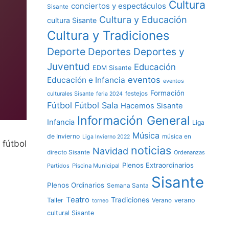
Cultura
conciertos y espectáculos
Sisante
Cultura y Educación
cultura Sisante
Cultura y Tradiciones
Deporte
Deportes y
Deportes
Juventud
Educación
EDM Sisante
eventos
Educación e Infancia
eventos
Formación
culturales Sisante
festejos
feria 2024
Fútbol
Fútbol Sala
Hacemos Sisante
Información General
Infancia
Liga
Música
de Invierno
música en
Liga Invierno 2022
 fútbol
noticias
Navidad
directo Sisante
Ordenanzas
Plenos Extraordinarios
Partidos
Piscina Municipal
Sisante
Plenos Ordinarios
Semana Santa
Teatro
Tradiciones
Taller
verano
Verano
torneo
cultural Sisante