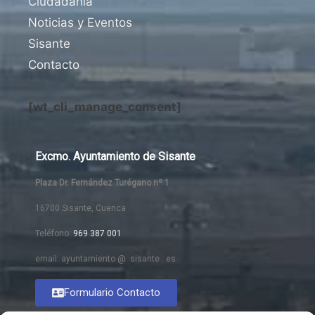
Ciudadanía
Noticias y Eventos
Sisante
Contacto
[wt_cli_manage_consent]
Excmo. Ayuntamiento de Sisante
Plaza Dr. Fernández Turégano nº 1
16700 Sisante, Cuenca
Teléfono:
969 387 001
email: ayuntamiento @ sisante . es
Formulario Contacto