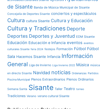
de Sisante
Banda de Música Municipal de Sisante
conciertos y espectáculos
Concejalía de Deportes Sisante
Cultura
Cultura y Educación
cultura Sisante
Cultura y Tradiciones
Deporte
Deportes y Juventud
Deportes
EDM Sisante
Educación
eventos
Educación e Infancia
eventos
Fútbol
Fútbol
Formación
culturales Sisante
festejos
feria 2024
Información
Sala
Hacemos Sisante
Infancia
General
Música
Liga de Invierno
música
Liga Invierno 2022
noticias
Navidad
en directo Sisante
Ordenanzas
Partidos
Plenos Extraordinarios
Plenos Ordinarios
Piscina Municipal
Sisante
Teatro
Taller
Semana Santa
torneo
Tradiciones
verano cultural Sisante
Verano