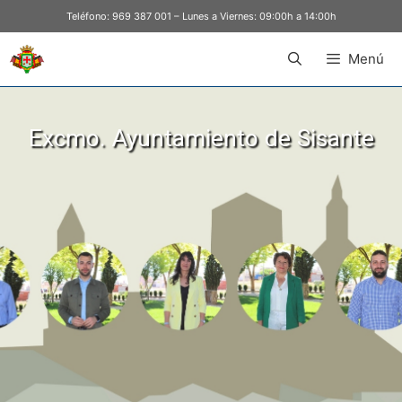
Teléfono:
969 387 001
– Lunes a Viernes: 09:00h a 14:00h
Menú
Excmo. Ayuntamiento de Sisante