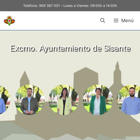
Teléfono:
969 387 001
– Lunes a Viernes: 09:00h a 14:00h
Menú
Excmo. Ayuntamiento de Sisante