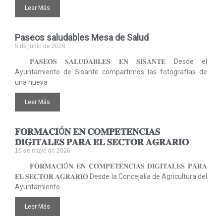
Leer Más
Paseos saludables Mesa de Salud
5 de junio de 2026
𝐏𝐀𝐒𝐄𝐎𝐒 𝐒𝐀𝐋𝐔𝐃𝐀𝐁𝐋𝐄𝐒 𝐄𝐍 𝐒𝐈𝐒𝐀𝐍𝐓𝐄 Desde el
Ayuntamiento de Sisante compartimos las fotografías de
una nueva
Leer Más
𝐅𝐎𝐑𝐌𝐀𝐂𝐈Ó𝐍 𝐄𝐍 𝐂𝐎𝐌𝐏𝐄𝐓𝐄𝐍𝐂𝐈𝐀𝐒
𝐃𝐈𝐆𝐈𝐓𝐀𝐋𝐄𝐒 𝐏𝐀𝐑𝐀 𝐄𝐋 𝐒𝐄𝐂𝐓𝐎𝐑 𝐀𝐆𝐑𝐀𝐑𝐈𝐎
15 de mayo de 2026
𝐅𝐎𝐑𝐌𝐀𝐂𝐈Ó𝐍 𝐄𝐍 𝐂𝐎𝐌𝐏𝐄𝐓𝐄𝐍𝐂𝐈𝐀𝐒 𝐃𝐈𝐆𝐈𝐓𝐀𝐋𝐄𝐒 𝐏𝐀𝐑𝐀
𝐄𝐋 𝐒𝐄𝐂𝐓𝐎𝐑 𝐀𝐆𝐑𝐀𝐑𝐈𝐎 Desde la Concejalía de Agricultura del
Ayuntamiento
Leer Más