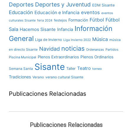
Deportes y Juventud
Deportes
EDM Sisante
Educación
eventos
Educación e Infancia
eventos
Fútbol
Fútbol
Formación
festejos
culturales Sisante
feria 2024
Información
Sala
Hacemos Sisante
Infancia
General
Música
Liga de Invierno
música
Liga Invierno 2022
noticias
Navidad
en directo Sisante
Ordenanzas
Partidos
Plenos Extraordinarios
Plenos Ordinarios
Piscina Municipal
Sisante
Teatro
Taller
Semana Santa
torneo
Tradiciones
verano cultural Sisante
Verano
Publicaciones Relacionadas
Publicaciones Relacionadas