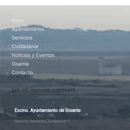
Inicio
Ayuntamiento
Servicios
Ciudadanía
Noticias y Eventos
Sisante
Contacto
[wt_cli_manage_consent]
Excmo. Ayuntamiento de Sisante
Plaza Dr. Fernández Turégano nº 1