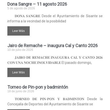
Dona Sangre – 11 agosto 2026
5 de agosto de 2026
𝐃𝐎𝐍𝐀 𝐒𝐀𝐍𝐆𝐑𝐄 Desde el Ayuntamiento de Sisante se
informa a la vecindad de la posibilidad
Leer Más
Jairo de Remache – inaugura Cal y Canto 2026
10 de julio de 2026
𝐉𝐀𝐈𝐑𝐎 𝐃𝐄 𝐑𝐄𝐌𝐀𝐂𝐇𝐄 𝐈𝐍𝐀𝐔𝐆𝐔𝐑𝐀 𝐂𝐀𝐋 𝐘 𝐂𝐀𝐍𝐓𝐎 𝟐𝟎𝟐𝟔
𝐂𝐎𝐍 𝐔𝐍𝐀 𝐍𝐎𝐂𝐇𝐄 𝐈𝐍𝐎𝐋𝐕𝐈𝐃𝐀𝐁𝐋𝐄 El pasado domingo,
Leer Más
Torneo de Pin-pon y badmintón
18 de junio de 2026
𝐓𝐎𝐑𝐍𝐄𝐎 𝐃𝐄 𝐏𝐈𝐍-𝐏𝐎𝐍 𝐘 𝐁𝐀𝐃𝐌𝐈𝐍𝐓𝐎́𝐍 Desde la
Concejalía de Deportes del Ayuntamiento de Sisante se