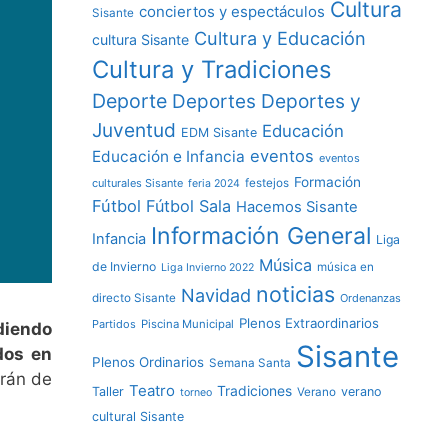
Cultura
conciertos y espectáculos
Sisante
Cultura y Educación
cultura Sisante
Cultura y Tradiciones
Deporte
Deportes y
Deportes
Juventud
Educación
EDM Sisante
eventos
Educación e Infancia
eventos
Formación
culturales Sisante
festejos
feria 2024
Fútbol
Fútbol Sala
Hacemos Sisante
Información General
Infancia
Liga
Música
de Invierno
música en
Liga Invierno 2022
noticias
Navidad
directo Sisante
Ordenanzas
Plenos Extraordinarios
Partidos
Piscina Municipal
diendo
Sisante
dos en
Plenos Ordinarios
Semana Santa
erán de
Teatro
Tradiciones
Taller
verano
Verano
torneo
cultural Sisante