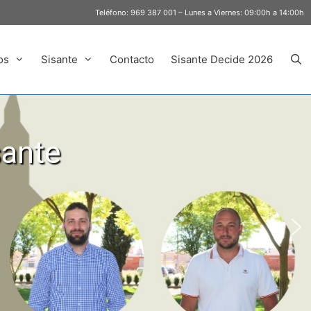
Teléfono:
969 387 001
– Lunes a Viernes: 09:00h a 14:00h
os
Sisante
Contacto
Sisante Decide 2026
sante