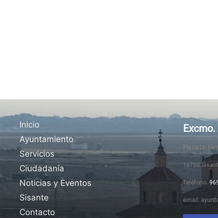
Inicio
Excmo. 
Ayuntamiento
Plaza Dr. Fe
Servicios
16700 Sisan
Ciudadanía
Noticias y Eventos
Teléfono:
96
Sisante
email: ayunt
Contacto