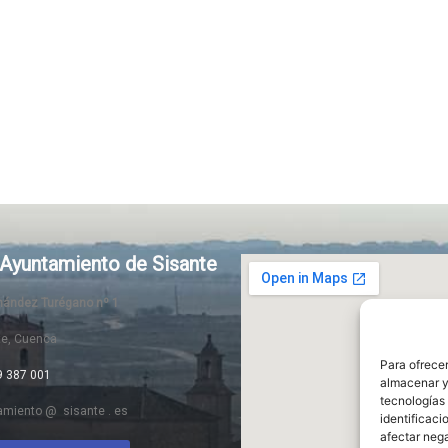
Ayuntamiento de Sisante
rnández Turégano nº 1
te, Cuenca
Para ofrecer
9 387 001
almacenar y/
tecnologías
amiento @ sisante . es
identificaci
afectar nega