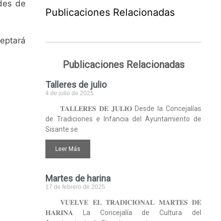
des de
Publicaciones Relacionadas
ceptará
Publicaciones Relacionadas
Talleres de julio
4 de julio de 2025
𝐓𝐀𝐋𝐋𝐄𝐑𝐄𝐒 𝐃𝐄 𝐉𝐔𝐋𝐈𝐎 Desde la Concejalías
de Tradiciones e Infancia del Ayuntamiento de
Sisante se
Leer Más
Martes de harina
17 de febrero de 2025
𝐕𝐔𝐄𝐋𝐕𝐄 𝐄𝐋 𝐓𝐑𝐀𝐃𝐈𝐂𝐈𝐎𝐍𝐀𝐋 𝐌𝐀𝐑𝐓𝐄𝐒 𝐃𝐄
𝐇𝐀𝐑𝐈𝐍𝐀 La Concejalía de Cultura del