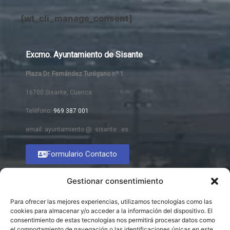
[wt_cli_manage_consent]
Excmo. Ayuntamiento de Sisante
Plaza Dr. Fernández Turégano nº 1
16700 Sisante, Cuenca
Teléfono:
969 387 001
email: ayuntamiento @ sisante . es
Formulario Contacto
Gestionar consentimiento
Para ofrecer las mejores experiencias, utilizamos tecnologías como las
cookies para almacenar y/o acceder a la información del dispositivo. El
consentimiento de estas tecnologías nos permitirá procesar datos como
el comportamiento de navegación o las identificaciones únicas en este