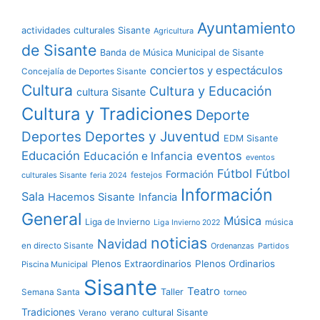
Ayuntamiento
actividades culturales Sisante
Agricultura
de Sisante
Banda de Música Municipal de Sisante
conciertos y espectáculos
Concejalía de Deportes Sisante
Cultura
Cultura y Educación
cultura Sisante
Cultura y Tradiciones
Deporte
Deportes y Juventud
Deportes
EDM Sisante
Educación
eventos
Educación e Infancia
eventos
Fútbol
Fútbol
Formación
culturales Sisante
festejos
feria 2024
Información
Sala
Hacemos Sisante
Infancia
General
Música
Liga de Invierno
música
Liga Invierno 2022
noticias
Navidad
en directo Sisante
Ordenanzas
Partidos
Plenos Extraordinarios
Plenos Ordinarios
Piscina Municipal
Sisante
Teatro
Taller
Semana Santa
torneo
Tradiciones
verano cultural Sisante
Verano