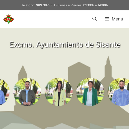
Teléfono:
969 387 001
– Lunes a Viernes: 09:00h a 14:00h
Menú
Excmo. Ayuntamiento de Sisante