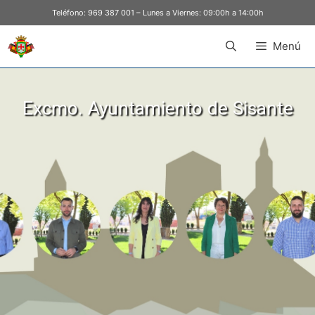
Teléfono:
969 387 001
– Lunes a Viernes: 09:00h a 14:00h
Menú
Excmo. Ayuntamiento de Sisante