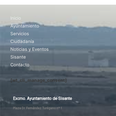
Inicio
Ayuntamiento
Servicios
Ciudadanía
Noticias y Eventos
Sisante
Contacto
[wt_cli_manage_consent]
Excmo. Ayuntamiento de Sisante
Plaza Dr. Fernández Turégano nº 1