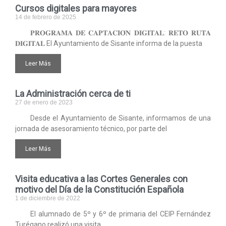
Cursos digitales para mayores
14 de febrero de 2025
𝐏𝐑𝐎𝐆𝐑𝐀𝐌𝐀 𝐃𝐄 𝐂𝐀𝐏𝐓𝐀𝐂𝐈𝐎́𝐍 𝐃𝐈𝐆𝐈𝐓𝐀𝐋: 𝐑𝐄𝐓𝐎 𝐑𝐔𝐓𝐀
𝐃𝐈𝐆𝐈𝐓𝐀𝐋 El Ayuntamiento de Sisante informa de la puesta
Leer Más
La Administración cerca de ti
27 de enero de 2023
Desde el Ayuntamiento de Sisante, informamos de una
jornada de asesoramiento técnico, por parte del
Leer Más
Visita educativa a las Cortes Generales con
motivo del Día de la Constitución Española
1 de diciembre de 2022
El alumnado de 5º y 6º de primaria del CEIP Fernández
Turégano realizó una visita