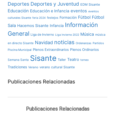
Deportes y Juventud
Deportes
EDM Sisante
Educación
eventos
Educación e Infancia
eventos
Fútbol
Fútbol
Formación
culturales Sisante
festejos
feria 2024
Información
Sala
Hacemos Sisante
Infancia
General
Música
Liga de Invierno
música
Liga Invierno 2022
noticias
Navidad
en directo Sisante
Ordenanzas
Partidos
Plenos Extraordinarios
Plenos Ordinarios
Piscina Municipal
Sisante
Teatro
Taller
Semana Santa
torneo
Tradiciones
verano cultural Sisante
Verano
Publicaciones Relacionadas
Publicaciones Relacionadas