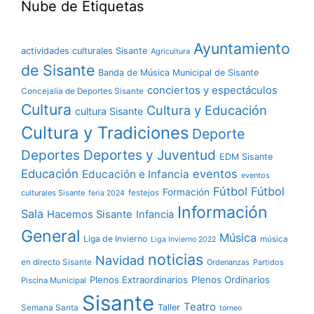
Nube de Etiquetas
Ayuntamiento
actividades culturales Sisante
Agricultura
de Sisante
Banda de Música Municipal de Sisante
conciertos y espectáculos
Concejalía de Deportes Sisante
Cultura
Cultura y Educación
cultura Sisante
Cultura y Tradiciones
Deporte
Deportes y Juventud
Deportes
EDM Sisante
Educación
eventos
Educación e Infancia
eventos
Fútbol
Fútbol
Formación
culturales Sisante
festejos
feria 2024
Información
Sala
Hacemos Sisante
Infancia
General
Música
Liga de Invierno
música
Liga Invierno 2022
noticias
Navidad
en directo Sisante
Ordenanzas
Partidos
Plenos Extraordinarios
Plenos Ordinarios
Piscina Municipal
Sisante
Teatro
Taller
Semana Santa
torneo