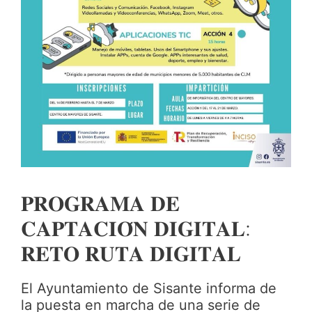
𝐏𝐑𝐎𝐆𝐑𝐀𝐌𝐀 𝐃𝐄
𝐂𝐀𝐏𝐓𝐀𝐂𝐈𝐎́𝐍 𝐃𝐈𝐆𝐈𝐓𝐀𝐋:
𝐑𝐄𝐓𝐎 𝐑𝐔𝐓𝐀 𝐃𝐈𝐆𝐈𝐓𝐀𝐋
El Ayuntamiento de Sisante informa de
la puesta en marcha de una serie de