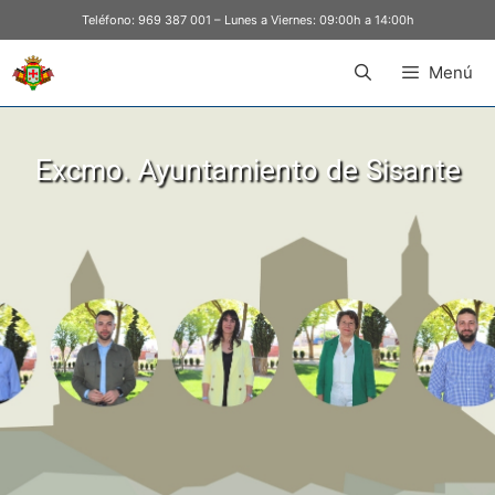
Teléfono:
969 387 001
– Lunes a Viernes: 09:00h a 14:00h
Menú
Excmo. Ayuntamiento de Sisante