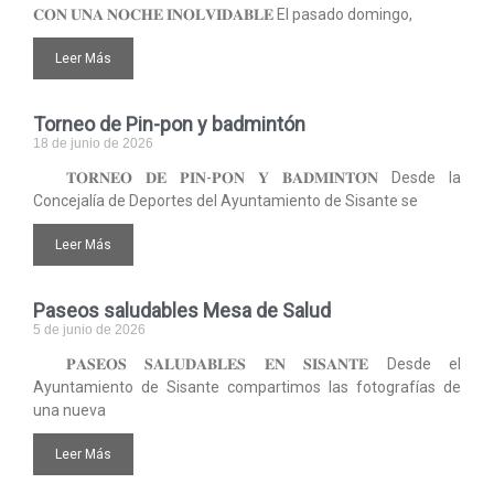
𝐂𝐎𝐍 𝐔𝐍𝐀 𝐍𝐎𝐂𝐇𝐄 𝐈𝐍𝐎𝐋𝐕𝐈𝐃𝐀𝐁𝐋𝐄 El pasado domingo,
Leer Más
Torneo de Pin-pon y badmintón
18 de junio de 2026
𝐓𝐎𝐑𝐍𝐄𝐎 𝐃𝐄 𝐏𝐈𝐍-𝐏𝐎𝐍 𝐘 𝐁𝐀𝐃𝐌𝐈𝐍𝐓𝐎́𝐍 Desde la
Concejalía de Deportes del Ayuntamiento de Sisante se
Leer Más
Paseos saludables Mesa de Salud
5 de junio de 2026
𝐏𝐀𝐒𝐄𝐎𝐒 𝐒𝐀𝐋𝐔𝐃𝐀𝐁𝐋𝐄𝐒 𝐄𝐍 𝐒𝐈𝐒𝐀𝐍𝐓𝐄 Desde el
Ayuntamiento de Sisante compartimos las fotografías de
una nueva
Leer Más