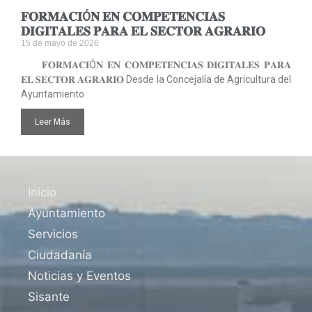
𝐅𝐎𝐑𝐌𝐀𝐂𝐈Ó𝐍 𝐄𝐍 𝐂𝐎𝐌𝐏𝐄𝐓𝐄𝐍𝐂𝐈𝐀𝐒
𝐃𝐈𝐆𝐈𝐓𝐀𝐋𝐄𝐒 𝐏𝐀𝐑𝐀 𝐄𝐋 𝐒𝐄𝐂𝐓𝐎𝐑 𝐀𝐆𝐑𝐀𝐑𝐈𝐎
15 de mayo de 2026
𝐅𝐎𝐑𝐌𝐀𝐂𝐈Ó𝐍 𝐄𝐍 𝐂𝐎𝐌𝐏𝐄𝐓𝐄𝐍𝐂𝐈𝐀𝐒 𝐃𝐈𝐆𝐈𝐓𝐀𝐋𝐄𝐒 𝐏𝐀𝐑𝐀
𝐄𝐋 𝐒𝐄𝐂𝐓𝐎𝐑 𝐀𝐆𝐑𝐀𝐑𝐈𝐎 Desde la Concejalía de Agricultura del
Ayuntamiento
Leer Más
Inicio
Ayuntamiento
Servicios
Ciudadanía
Noticias y Eventos
Sisante