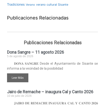
Tradiciones
verano cultural Sisante
Verano
Publicaciones Relacionadas
Publicaciones Relacionadas
Dona Sangre – 11 agosto 2026
5 de agosto de 2026
𝐃𝐎𝐍𝐀 𝐒𝐀𝐍𝐆𝐑𝐄 Desde el Ayuntamiento de Sisante se
informa a la vecindad de la posibilidad
Leer Más
Jairo de Remache – inaugura Cal y Canto 2026
10 de julio de 2026
𝐉𝐀𝐈𝐑𝐎 𝐃𝐄 𝐑𝐄𝐌𝐀𝐂𝐇𝐄 𝐈𝐍𝐀𝐔𝐆𝐔𝐑𝐀 𝐂𝐀𝐋 𝐘 𝐂𝐀𝐍𝐓𝐎 𝟐𝟎𝟐𝟔