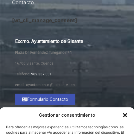
Contacto
[wt_cli_manage_consent]
Excmo. Ayuntamiento de Sisante
Plaza Dr. Fernández Turégano nº 1
16700 Sisante, Cuenca
Teléfono:
969 387 001
email: ayuntamiento @ sisante . es
Formulario Contacto
Gestionar consentimiento
Para ofrecer las mejores experiencias, utilizamos tecnologías como las
cookies para almacenar y/o acceder a la información del dispositivo. El