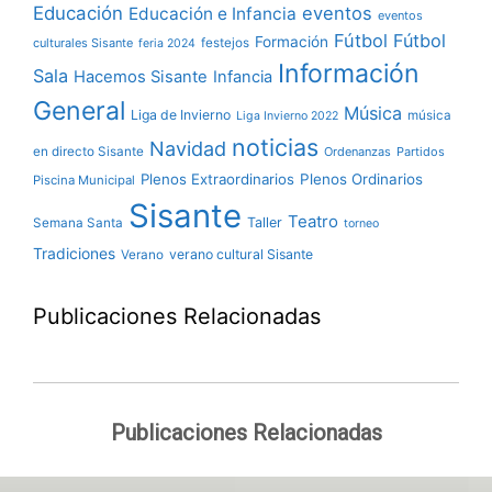
Educación
eventos
Educación e Infancia
eventos
Fútbol
Fútbol
Formación
culturales Sisante
festejos
feria 2024
Información
Sala
Hacemos Sisante
Infancia
General
Música
Liga de Invierno
música
Liga Invierno 2022
noticias
Navidad
en directo Sisante
Ordenanzas
Partidos
Plenos Extraordinarios
Plenos Ordinarios
Piscina Municipal
Sisante
Teatro
Taller
Semana Santa
torneo
Tradiciones
verano cultural Sisante
Verano
Publicaciones Relacionadas
Publicaciones Relacionadas