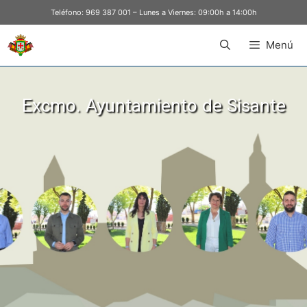
Teléfono:
969 387 001
– Lunes a Viernes: 09:00h a 14:00h
Menú
Excmo. Ayuntamiento de Sisante