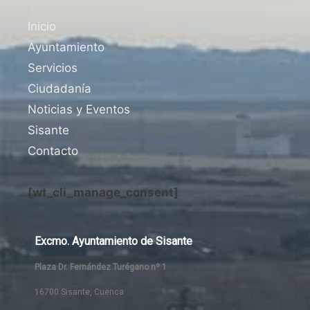
Inicio
Ayuntamiento
Servicios
Ciudadanía
Noticias y Eventos
Sisante
Contacto
[wt_cli_manage_consent]
Excmo. Ayuntamiento de Sisante
Plaza Dr. Fernández Turégano nº 1
16700 Sisante, Cuenca