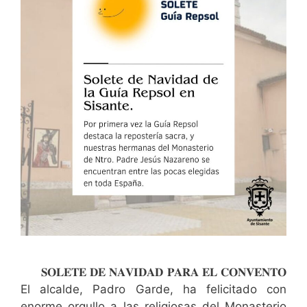
𝐒𝐎𝐋𝐄𝐓𝐄 𝐃𝐄 𝐍𝐀𝐕𝐈𝐃𝐀𝐃 𝐏𝐀𝐑𝐀 𝐄𝐋 𝐂𝐎𝐍𝐕𝐄𝐍𝐓𝐎
El alcalde, Padro Garde, ha felicitado con
enorme orgullo a las religiosas del Monasterio