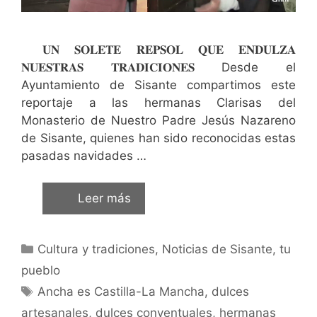
𝐔𝐍 𝐒𝐎𝐋𝐄𝐓𝐄 𝐑𝐄𝐏𝐒𝐎𝐋 𝐐𝐔𝐄 𝐄𝐍𝐃𝐔𝐋𝐙𝐀
𝐍𝐔𝐄𝐒𝐓𝐑𝐀𝐒 𝐓𝐑𝐀𝐃𝐈𝐂𝐈𝐎𝐍𝐄𝐒 Desde el
Ayuntamiento de Sisante compartimos este
reportaje a las hermanas Clarisas del
Monasterio de Nuestro Padre Jesús Nazareno
de Sisante, quienes han sido reconocidas estas
pasadas navidades …
Leer más
Cultura y tradiciones
,
Noticias de Sisante, tu
pueblo
Ancha es Castilla-La Mancha
,
dulces
artesanales
,
dulces conventuales
,
hermanas