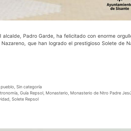
𝐄𝐍𝐓𝐎 El alcalde, Padro Garde, ha felicitado con enorme orgul
 Nazareno, que han logrado el prestigioso Solete de 
u pueblo
,
Sin categoría
tronomía
,
Guía Repsol
,
Monasterio
,
Monasterio de Ntro Padre Jes
vidad
,
Solete Repsol