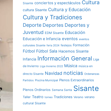
Cultura
conciertos y espectáculos
Sisante
Cultura y Educación
cultura Sisante
Cultura y Tradiciones
Deporte
Deportes y
Deportes
Juventud
Educación
EDM Sisante
eventos
Educación e Infancia
eventos
Formación
culturales Sisante
festejos
feria 2024
Fútbol
Fútbol Sala
Hacemos Sisante
Información General
Infancia
Liga
Música
de Invierno
música en
Liga Invierno 2022
noticias
Navidad
directo Sisante
Ordenanzas
Plenos Extraordinarios
Partidos
Piscina Municipal
Sisante
Plenos Ordinarios
Semana Santa
Teatro
Tradiciones
Taller
verano
Verano
torneo
cultural Sisante