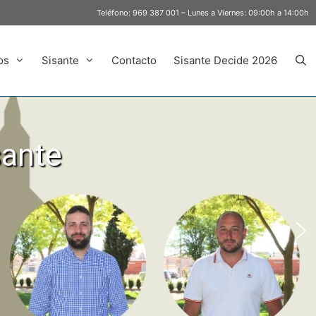
Teléfono:
969 387 001
– Lunes a Viernes: 09:00h a 14:00h
os
Sisante
Contacto
Sisante Decide 2026
sante