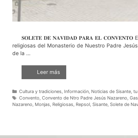
𝐒𝐎𝐋𝐄𝐓𝐄 𝐃𝐄 𝐍𝐀𝐕𝐈𝐃𝐀𝐃 𝐏𝐀𝐑𝐀 𝐄𝐋 𝐂𝐎𝐍
religiosas del Monasterio de Nuestro Padre Jesús
de la …
Leer más
Cultura y tradiciones
,
Información
,
Noticias de Sisante, t
Convento
,
Convento de Ntro Padre Jesús Nazareno
,
Gas
Nazareno
,
Monjas
,
Religiosas
,
Repsol
,
Sisante
,
Solete de Na