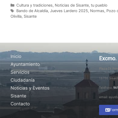
Cultura y tradiciones
,
Noticias de Sisante, tu pueblo
Bando de Alcaldía
,
Jueves Lardero 2025
,
Normas
,
Pozo d
Olivilla
,
Sisante
Inicio
Excmo. 
Ayuntamiento
Plaza Dr. Fe
Servicios
16700 Sisan
Ciudadanía
Noticias y Eventos
Teléfono:
96
Sisante
email: ayunt
Contacto
Form