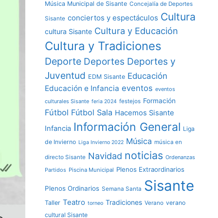
Música Municipal de Sisante
Concejalía de Deportes
Cultura
conciertos y espectáculos
Sisante
Cultura y Educación
cultura Sisante
Cultura y Tradiciones
Deporte
Deportes y
Deportes
Juventud
Educación
EDM Sisante
eventos
Educación e Infancia
eventos
Formación
culturales Sisante
festejos
feria 2024
Fútbol
Fútbol Sala
Hacemos Sisante
Información General
Infancia
Liga
Música
de Invierno
música en
Liga Invierno 2022
noticias
Navidad
directo Sisante
Ordenanzas
Plenos Extraordinarios
Partidos
Piscina Municipal
Sisante
Plenos Ordinarios
Semana Santa
Teatro
Tradiciones
Taller
verano
Verano
torneo
cultural Sisante