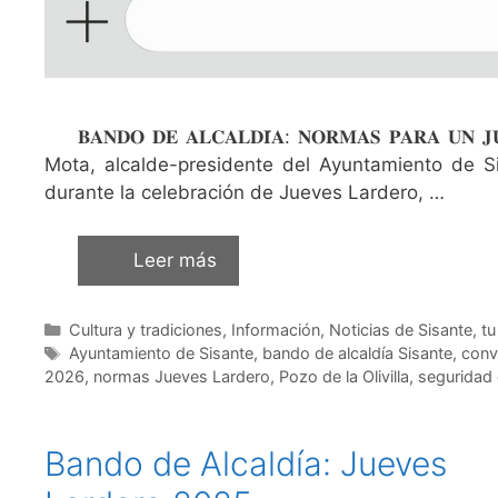
𝐁𝐀𝐍𝐃𝐎 𝐃𝐄 𝐀𝐋𝐂𝐀𝐋𝐃𝐈́𝐀: 𝐍𝐎𝐑𝐌𝐀𝐒 𝐏𝐀𝐑𝐀 𝐔𝐍
Mota, alcalde-presidente del Ayuntamiento de Si
durante la celebración de Jueves Lardero, …
Leer más
Cultura y tradiciones
,
Información
,
Noticias de Sisante, t
Ayuntamiento de Sisante
,
bando de alcaldía Sisante
,
conv
2026
,
normas Jueves Lardero
,
Pozo de la Olivilla
,
seguridad 
Bando de Alcaldía: Jueves