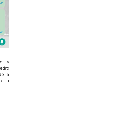
ro y
Pedro
do a
te la