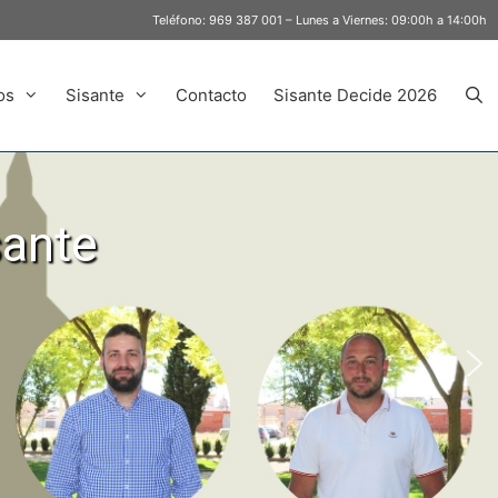
Teléfono:
969 387 001
– Lunes a Viernes: 09:00h a 14:00h
os
Sisante
Contacto
Sisante Decide 2026
sante