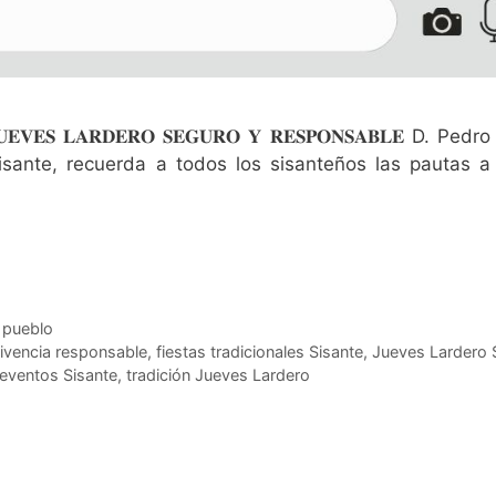
 𝐉𝐔𝐄𝐕𝐄𝐒 𝐋𝐀𝐑𝐃𝐄𝐑𝐎 𝐒𝐄𝐆𝐔𝐑𝐎 𝐘 𝐑𝐄𝐒𝐏𝐎𝐍𝐒𝐀𝐁𝐋𝐄 D. Pe
sante, recuerda a todos los sisanteños las pautas a
u pueblo
ivencia responsable
,
fiestas tradicionales Sisante
,
Jueves Lardero 
eventos Sisante
,
tradición Jueves Lardero