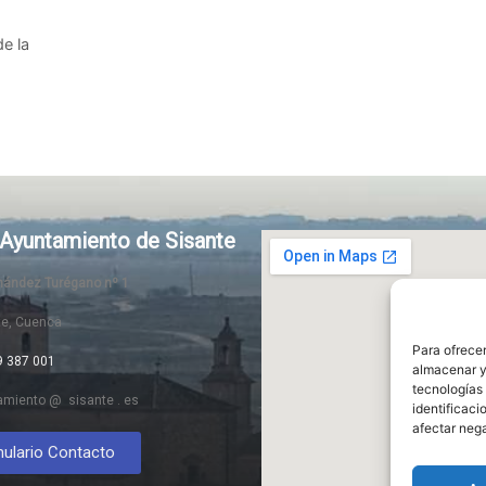
e la
Ayuntamiento de Sisante
rnández Turégano nº 1
te, Cuenca
Para ofrecer
9 387 001
almacenar y/
tecnologías
amiento @ sisante . es
identificaci
afectar nega
ulario Contacto