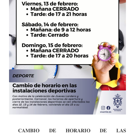
𝐂𝐀𝐌𝐁𝐈𝐎 𝐃𝐄 𝐇𝐎𝐑𝐀𝐑𝐈𝐎 𝐃𝐄 𝐋𝐀𝐒