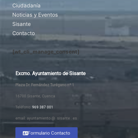
Ciudadanía
Noticias y Eventos
Sisante
Contacto
[wt_cli_manage_consent]
Excmo. Ayuntamiento de Sisante
Plaza Dr. Fernández Turégano nº 1
16700 Sisante, Cuenca
Teléfono:
969 387 001
email: ayuntamiento @ sisante . es
Formulario Contacto