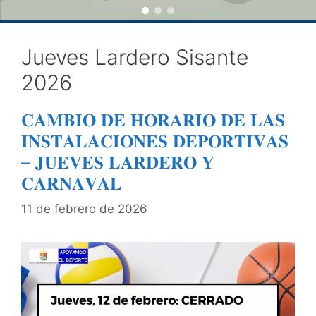
Jueves Lardero Sisante
2026
𝐂𝐀𝐌𝐁𝐈𝐎 𝐃𝐄 𝐇𝐎𝐑𝐀𝐑𝐈𝐎 𝐃𝐄 𝐋𝐀𝐒
𝐈𝐍𝐒𝐓𝐀𝐋𝐀𝐂𝐈𝐎𝐍𝐄𝐒 𝐃𝐄𝐏𝐎𝐑𝐓𝐈𝐕𝐀𝐒
– 𝐉𝐔𝐄𝐕𝐄𝐒 𝐋𝐀𝐑𝐃𝐄𝐑𝐎 𝐘
𝐂𝐀𝐑𝐍𝐀𝐕𝐀𝐋
11 de febrero de 2026