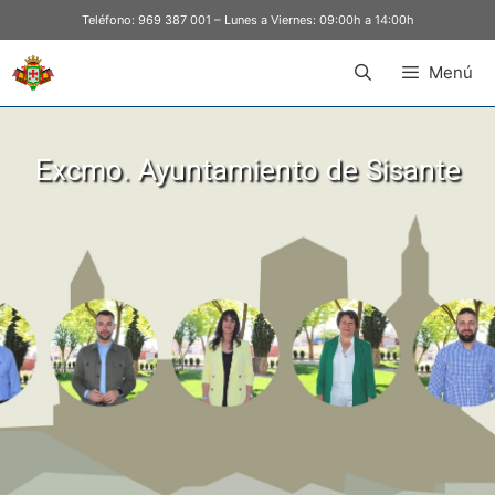
Teléfono:
969 387 001
– Lunes a Viernes: 09:00h a 14:00h
Menú
Excmo. Ayuntamiento de Sisante