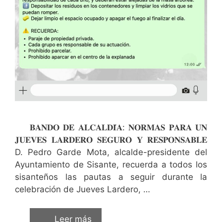
𝐁𝐀𝐍𝐃𝐎 𝐃𝐄 𝐀𝐋𝐂𝐀𝐋𝐃𝐈́𝐀: 𝐍𝐎𝐑𝐌𝐀𝐒 𝐏𝐀𝐑𝐀 𝐔𝐍
𝐉𝐔𝐄𝐕𝐄𝐒 𝐋𝐀𝐑𝐃𝐄𝐑𝐎 𝐒𝐄𝐆𝐔𝐑𝐎 𝐘 𝐑𝐄𝐒𝐏𝐎𝐍𝐒𝐀𝐁𝐋𝐄
D. Pedro Garde Mota, alcalde-presidente del
Ayuntamiento de Sisante, recuerda a todos los
sisanteños las pautas a seguir durante la
celebración de Jueves Lardero, …
Leer más