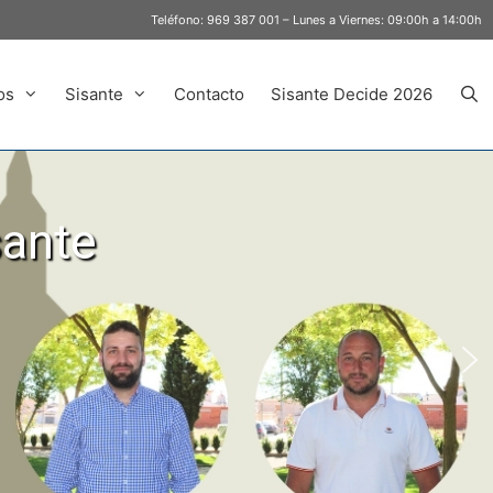
Teléfono:
969 387 001
– Lunes a Viernes: 09:00h a 14:00h
os
Sisante
Contacto
Sisante Decide 2026
sante