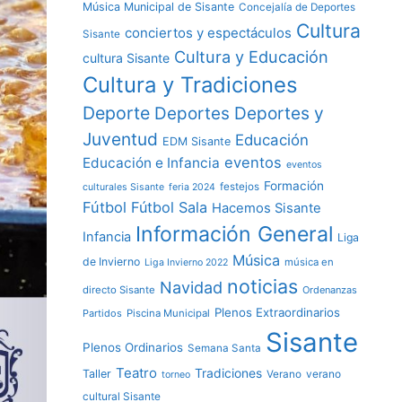
Música Municipal de Sisante
Concejalía de Deportes
Cultura
conciertos y espectáculos
Sisante
Cultura y Educación
cultura Sisante
Cultura y Tradiciones
Deporte
Deportes y
Deportes
Juventud
Educación
EDM Sisante
eventos
Educación e Infancia
eventos
Formación
festejos
culturales Sisante
feria 2024
Fútbol
Fútbol Sala
Hacemos Sisante
Información General
Infancia
Liga
Música
de Invierno
música en
Liga Invierno 2022
noticias
Navidad
directo Sisante
Ordenanzas
Plenos Extraordinarios
Partidos
Piscina Municipal
Sisante
Plenos Ordinarios
Semana Santa
Teatro
Tradiciones
Taller
verano
Verano
torneo
cultural Sisante