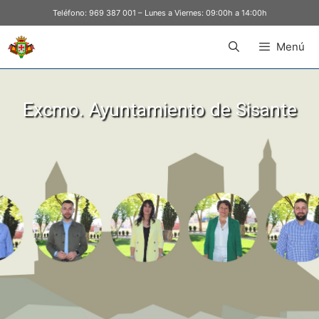
Teléfono:
969 387 001
– Lunes a Viernes: 09:00h a 14:00h
Menú
Excmo. Ayuntamiento de Sisante