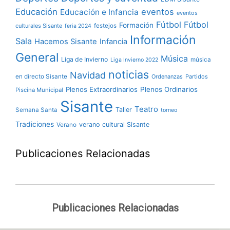
Educación
eventos
Educación e Infancia
eventos
Fútbol
Fútbol
Formación
culturales Sisante
festejos
feria 2024
Información
Sala
Hacemos Sisante
Infancia
General
Música
Liga de Invierno
música
Liga Invierno 2022
noticias
Navidad
en directo Sisante
Ordenanzas
Partidos
Plenos Extraordinarios
Plenos Ordinarios
Piscina Municipal
Sisante
Teatro
Taller
Semana Santa
torneo
Tradiciones
verano cultural Sisante
Verano
Publicaciones Relacionadas
Publicaciones Relacionadas