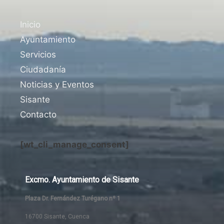
Inicio
Ayuntamiento
Servicios
Ciudadanía
Noticias y Eventos
Sisante
Contacto
[wt_cli_manage_consent]
Excmo. Ayuntamiento de Sisante
Plaza Dr. Fernández Turégano nº 1
16700 Sisante, Cuenca