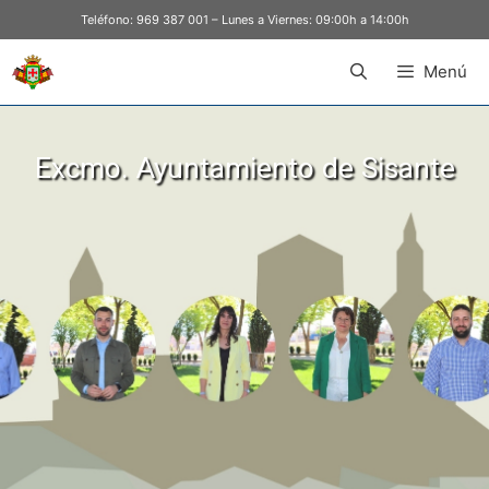
Teléfono:
969 387 001
– Lunes a Viernes: 09:00h a 14:00h
Menú
Excmo. Ayuntamiento de Sisante