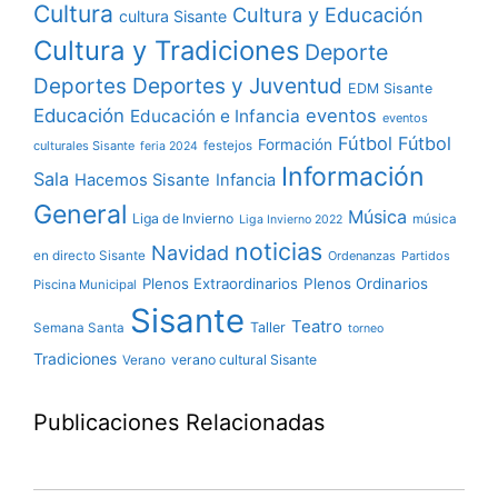
Cultura
Cultura y Educación
cultura Sisante
Cultura y Tradiciones
Deporte
Deportes y Juventud
Deportes
EDM Sisante
Educación
eventos
Educación e Infancia
eventos
Fútbol
Fútbol
Formación
culturales Sisante
festejos
feria 2024
Información
Sala
Hacemos Sisante
Infancia
General
Música
Liga de Invierno
música
Liga Invierno 2022
noticias
Navidad
en directo Sisante
Ordenanzas
Partidos
Plenos Extraordinarios
Plenos Ordinarios
Piscina Municipal
Sisante
Teatro
Taller
Semana Santa
torneo
Tradiciones
verano cultural Sisante
Verano
Publicaciones Relacionadas