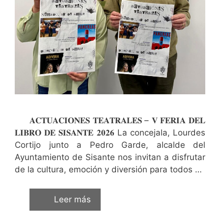
𝐀𝐂𝐓𝐔𝐀𝐂𝐈𝐎𝐍𝐄𝐒 𝐓𝐄𝐀𝐓𝐑𝐀𝐋𝐄𝐒 – 𝐕 𝐅𝐄𝐑𝐈𝐀 𝐃𝐄𝐋
𝐋𝐈𝐁𝐑𝐎 𝐃𝐄 𝐒𝐈𝐒𝐀𝐍𝐓𝐄 𝟐𝟎𝟐𝟔 La concejala, Lourdes
Cortijo junto a Pedro Garde, alcalde del
Ayuntamiento de Sisante nos invitan a disfrutar
de la cultura, emoción y diversión para todos …
Leer más