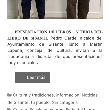
𝐏𝐑𝐄𝐒𝐄𝐍𝐓𝐀𝐂𝐈𝐎́𝐍 𝐃𝐄 𝐋𝐈𝐁𝐑𝐎𝐒 – 𝐕 𝐅𝐄𝐑𝐈𝐀 𝐃𝐄𝐋
𝐋𝐈𝐁𝐑𝐎 𝐃𝐄 𝐒𝐈𝐒𝐀𝐍𝐓𝐄 Pedro Garde, alcalde del
Ayuntamiento de Sisante, junto a Martín
Lapeña, concejal de Cultura, invitan a la
ciudadanía a disfrutar de dos presentaciones
muy especiales …
Leer más
Cultura y tradiciones
,
Información
,
Noticias
de Sisante, tu pueblo
,
Sin categoría
Cultura
,
Escala un cuerpo
,
Feria del Libro
,