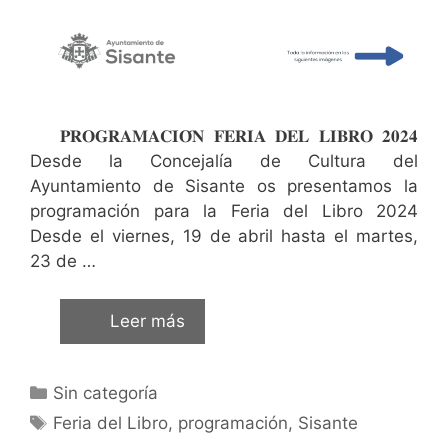
𝐏𝐑𝐎𝐆𝐑𝐀𝐌𝐀𝐂𝐈𝐎́𝐍 𝐅𝐄𝐑𝐈𝐀 𝐃𝐄𝐋 𝐋𝐈𝐁𝐑𝐎 𝟐𝟎𝟐𝟒
Desde la Concejalía de Cultura del
Ayuntamiento de Sisante os presentamos la
programación para la Feria del Libro 2024
Desde el viernes, 19 de abril hasta el martes,
23 de …
Leer más
Sin categoría
Feria del Libro
,
programación
,
Sisante