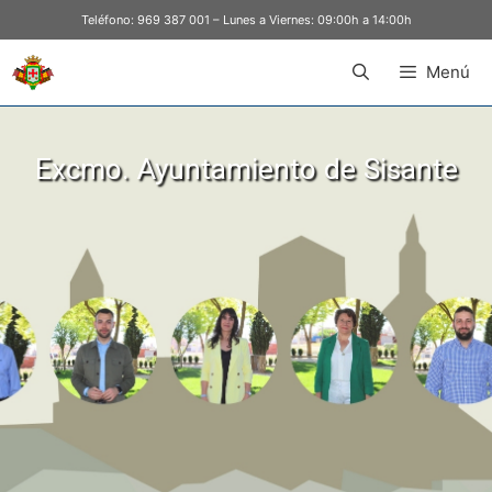
Teléfono:
969 387 001
– Lunes a Viernes: 09:00h a 14:00h
Menú
Excmo. Ayuntamiento de Sisante