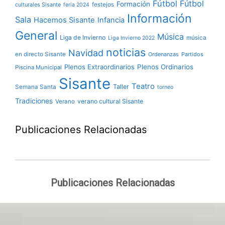
Fútbol
Fútbol
Formación
culturales Sisante
festejos
feria 2024
Información
Sala
Hacemos Sisante
Infancia
General
Música
Liga de Invierno
música
Liga Invierno 2022
noticias
Navidad
en directo Sisante
Ordenanzas
Partidos
Plenos Extraordinarios
Plenos Ordinarios
Piscina Municipal
Sisante
Teatro
Taller
Semana Santa
torneo
Tradiciones
verano cultural Sisante
Verano
Publicaciones Relacionadas
Publicaciones Relacionadas