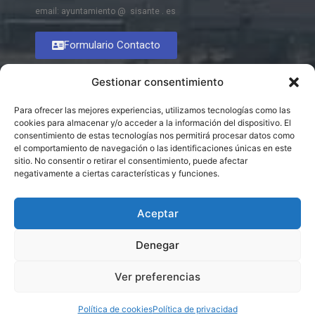
email: ayuntamiento @ sisante . es
Formulario Contacto
Gestionar consentimiento
Para ofrecer las mejores experiencias, utilizamos tecnologías como las
cookies para almacenar y/o acceder a la información del dispositivo. El
consentimiento de estas tecnologías nos permitirá procesar datos como
el comportamiento de navegación o las identificaciones únicas en este
sitio. No consentir o retirar el consentimiento, puede afectar
negativamente a ciertas características y funciones.
Aceptar
Denegar
Ver preferencias
© 2026 Excmo. Ayuntamiento de Sisante
Política de cookies
Política de privacidad