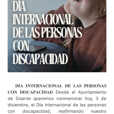
𝐃𝐈́𝐀 𝐈𝐍𝐓𝐄𝐑𝐍𝐀𝐂𝐈𝐎𝐍𝐀𝐋 𝐃𝐄 𝐋𝐀𝐒 𝐏𝐄𝐑𝐒𝐎𝐍𝐀𝐒
𝐂𝐎𝐍 𝐃𝐈𝐒𝐂𝐀𝐏𝐀𝐂𝐈𝐃𝐀𝐃 Desde el Ayuntamiento
de Sisante queremos conmemorar hoy, 3 de
diciembre, el Día Internacional de las personas
con discapacidad, reafirmando nuestro