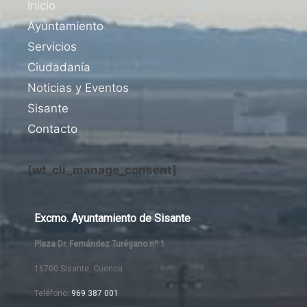
Inicio
Ayuntamiento
Servicios
Ciudadanía
Noticias y Eventos
Sisante
Contacto
[wt_cli_manage_consent]
Excmo. Ayuntamiento de Sisante
Plaza Dr. Fernández Turégano nº 1
16700 Sisante, Cuenca
Teléfono:
969 387 001