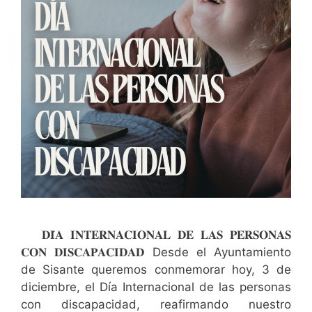
𝐃𝐈́𝐀 𝐈𝐍𝐓𝐄𝐑𝐍𝐀𝐂𝐈𝐎𝐍𝐀𝐋 𝐃𝐄 𝐋𝐀𝐒 𝐏𝐄𝐑𝐒𝐎𝐍𝐀𝐒
𝐂𝐎𝐍 𝐃𝐈𝐒𝐂𝐀𝐏𝐀𝐂𝐈𝐃𝐀𝐃 Desde el Ayuntamiento
de Sisante queremos conmemorar hoy, 3 de
diciembre, el Día Internacional de las personas
con discapacidad, reafirmando nuestro