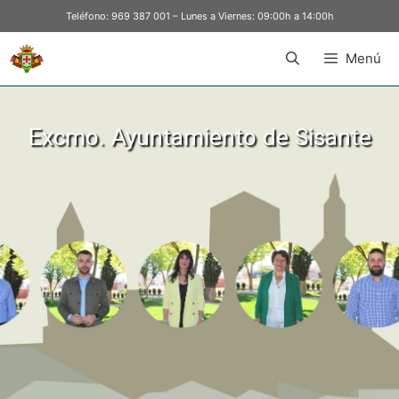
Teléfono:
969 387 001
– Lunes a Viernes: 09:00h a 14:00h
Menú
Excmo. Ayuntamiento de Sisante