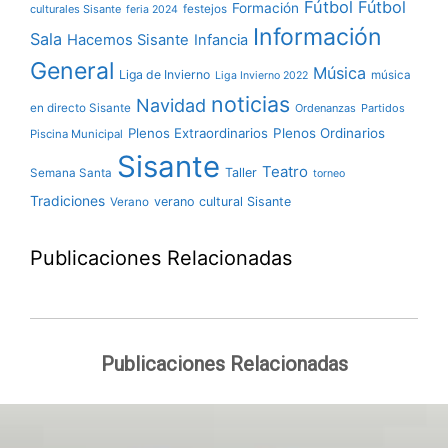
Fútbol
Fútbol
Formación
culturales Sisante
festejos
feria 2024
Información
Sala
Hacemos Sisante
Infancia
General
Música
Liga de Invierno
música
Liga Invierno 2022
noticias
Navidad
en directo Sisante
Ordenanzas
Partidos
Plenos Extraordinarios
Plenos Ordinarios
Piscina Municipal
Sisante
Teatro
Taller
Semana Santa
torneo
Tradiciones
verano cultural Sisante
Verano
Publicaciones Relacionadas
Publicaciones Relacionadas