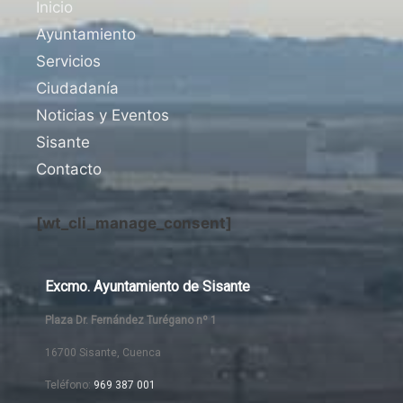
Inicio
Ayuntamiento
Servicios
Ciudadanía
Noticias y Eventos
Sisante
Contacto
[wt_cli_manage_consent]
Excmo. Ayuntamiento de Sisante
Plaza Dr. Fernández Turégano nº 1
16700 Sisante, Cuenca
Teléfono:
969 387 001