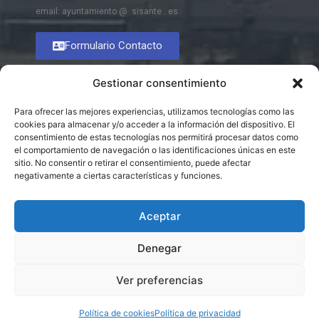
email: ayuntamiento @ sisante . es
Formulario Contacto
Gestionar consentimiento
Para ofrecer las mejores experiencias, utilizamos tecnologías como las
cookies para almacenar y/o acceder a la información del dispositivo. El
consentimiento de estas tecnologías nos permitirá procesar datos como
el comportamiento de navegación o las identificaciones únicas en este
sitio. No consentir o retirar el consentimiento, puede afectar
negativamente a ciertas características y funciones.
Aceptar
Denegar
Ver preferencias
© 2026 Excmo. Ayuntamiento de Sisante
Política de cookies
Política de privacidad