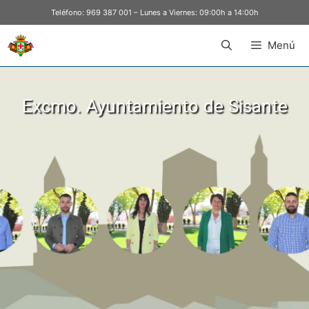
Teléfono:
969 387 001
– Lunes a Viernes: 09:00h a 14:00h
Menú
Excmo. Ayuntamiento de Sisante