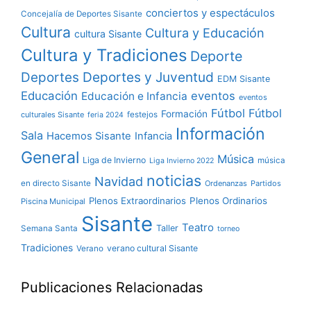
conciertos y espectáculos
Concejalía de Deportes Sisante
Cultura
Cultura y Educación
cultura Sisante
Cultura y Tradiciones
Deporte
Deportes y Juventud
Deportes
EDM Sisante
Educación
eventos
Educación e Infancia
eventos
Fútbol
Fútbol
Formación
culturales Sisante
festejos
feria 2024
Información
Sala
Hacemos Sisante
Infancia
General
Música
Liga de Invierno
música
Liga Invierno 2022
noticias
Navidad
en directo Sisante
Ordenanzas
Partidos
Plenos Extraordinarios
Plenos Ordinarios
Piscina Municipal
Sisante
Teatro
Taller
Semana Santa
torneo
Tradiciones
verano cultural Sisante
Verano
Publicaciones Relacionadas