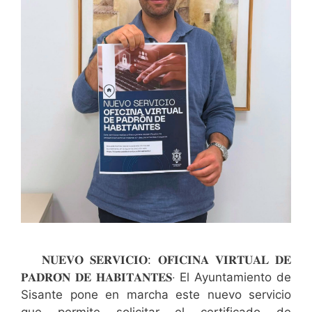
𝐍𝐔𝐄𝐕𝐎 𝐒𝐄𝐑𝐕𝐈𝐂𝐈𝐎: 𝐎𝐅𝐈𝐂𝐈𝐍𝐀 𝐕𝐈𝐑𝐓𝐔𝐀𝐋 𝐃𝐄
𝐏𝐀𝐃𝐑𝐎́𝐍 𝐃𝐄 𝐇𝐀𝐁𝐈𝐓𝐀𝐍𝐓𝐄𝐒‧ El Ayuntamiento de
Sisante pone en marcha este nuevo servicio
que permite solicitar el certificado de