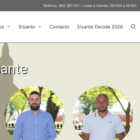
Teléfono:
969 387 001
– Lunes a Viernes: 09:00h a 14:00h
os
Sisante
Contacto
Sisante Decide 2026
sante