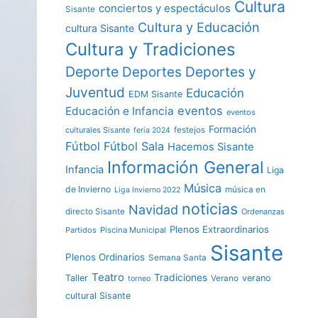
Cultura
conciertos y espectáculos
Sisante
Cultura y Educación
cultura Sisante
Cultura y Tradiciones
Deporte
Deportes y
Deportes
Juventud
Educación
EDM Sisante
eventos
Educación e Infancia
eventos
Formación
culturales Sisante
festejos
feria 2024
Fútbol
Fútbol Sala
Hacemos Sisante
Información General
Infancia
Liga
Música
de Invierno
música en
Liga Invierno 2022
noticias
Navidad
directo Sisante
Ordenanzas
Plenos Extraordinarios
Partidos
Piscina Municipal
Sisante
Plenos Ordinarios
Semana Santa
Teatro
Tradiciones
Taller
verano
Verano
torneo
cultural Sisante