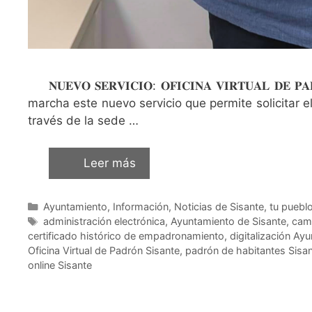
𝐍𝐔𝐄𝐕𝐎 𝐒𝐄𝐑𝐕𝐈𝐂𝐈𝐎: 𝐎𝐅𝐈𝐂𝐈𝐍𝐀 𝐕𝐈𝐑𝐓𝐔𝐀𝐋 
marcha este nuevo servicio que permite solicitar 
través de la sede …
Leer más
Ayuntamiento
,
Información
,
Noticias de Sisante, tu puebl
administración electrónica
,
Ayuntamiento de Sisante
,
camb
certificado histórico de empadronamiento
,
digitalización Ay
Oficina Virtual de Padrón Sisante
,
padrón de habitantes Sisa
online Sisante