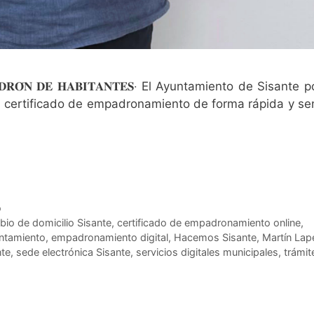
𝐃𝐄 𝐏𝐀𝐃𝐑𝐎́𝐍 𝐃𝐄 𝐇𝐀𝐁𝐈𝐓𝐀𝐍𝐓𝐄𝐒‧ El Ayuntamiento de Sisant
el certificado de empadronamiento de forma rápida y sen
o
io de domicilio Sisante
,
certificado de empadronamiento online
,
untamiento
,
empadronamiento digital
,
Hacemos Sisante
,
Martín Lap
nte
,
sede electrónica Sisante
,
servicios digitales municipales
,
trámit