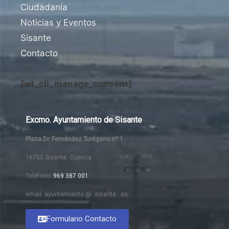
Ciudadanía
Noticias y Eventos
Sisante
Contacto
[wt_cli_manage_consent]
Excmo. Ayuntamiento de Sisante
Plaza Dr. Fernández Turégano nº 1
16700 Sisante, Cuenca
Teléfono:
969 387 001
email: ayuntamiento @ sisante . es
Formulario Contacto