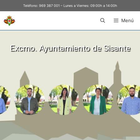
Teléfono:
969 387 001
– Lunes a Viernes: 09:00h a 14:00h
Menú
Excmo. Ayuntamiento de Sisante