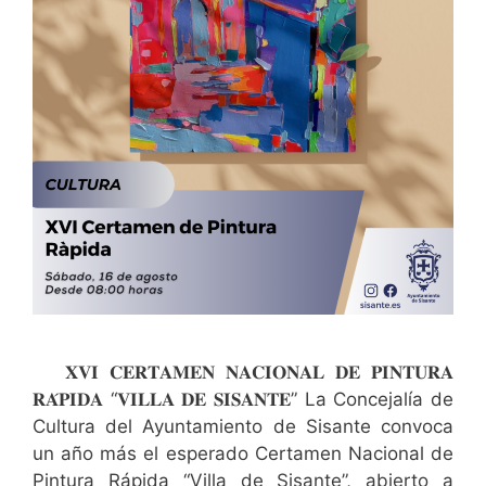
𝐗𝐕𝐈 𝐂𝐄𝐑𝐓𝐀𝐌𝐄𝐍 𝐍𝐀𝐂𝐈𝐎𝐍𝐀𝐋 𝐃𝐄 𝐏𝐈𝐍𝐓𝐔𝐑𝐀
𝐑𝐀́𝐏𝐈𝐃𝐀 “𝐕𝐈𝐋𝐋𝐀 𝐃𝐄 𝐒𝐈𝐒𝐀𝐍𝐓𝐄” La Concejalía de
Cultura del Ayuntamiento de Sisante convoca
un año más el esperado Certamen Nacional de
Pintura Rápida “Villa de Sisante”, abierto a