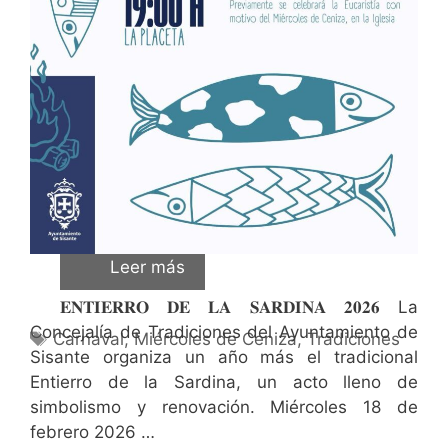
Siguiendo con las tradiciones, las calles de
Sisante volverán a ser testigos de la procesión,
quema de la sardina y posterior reparto de
sardinas, cortesía del Ayuntamiento. Esta cita
tendrá lugar este miércoles, 2 de …
Leer más
𝐄𝐍𝐓𝐈𝐄𝐑𝐑𝐎 𝐃𝐄 𝐋𝐀 𝐒𝐀𝐑𝐃𝐈𝐍𝐀 𝟐𝟎𝟐𝟔 La
Concejalía de Tradiciones del Ayuntamiento de
Carnaval
,
Miércoles de Ceniza
,
Tradiciones
Sisante organiza un año más el tradicional
Entierro de la Sardina, un acto lleno de
simbolismo y renovación. Miércoles 18 de
febrero 2026 …