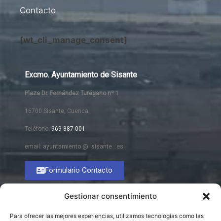
Contacto
[wt_cli_manage_consent]
Excmo. Ayuntamiento de Sisante
Plaza Dr. Fernández Turégano nº 1
16700 Sisante, Cuenca
Teléfono:
969 387 001
email: ayuntamiento @ sisante . es
Formulario Contacto
Gestionar consentimiento
Para ofrecer las mejores experiencias, utilizamos tecnologías como las