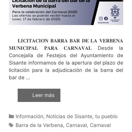
𝐋𝐈𝐂𝐈𝐓𝐀𝐂𝐈𝐎́𝐍 𝐁𝐀𝐑𝐑𝐀 𝐁𝐀𝐑 𝐃𝐄 𝐋𝐀 𝐕𝐄𝐑𝐁𝐄𝐍𝐀
𝐌𝐔𝐍𝐈𝐂𝐈𝐏𝐀𝐋 𝐏𝐀𝐑𝐀 𝐂𝐀𝐑𝐍𝐀𝐕𝐀𝐋 Desde la
Concejalía de Festejos del Ayuntamiento de
Sisante informamos de la apertura del plazo de
licitación para la adjudicación de la barra del
bar de …
Leer más
Información
,
Noticias de Sisante, tu pueblo
Barra de la Verbena
,
Carnaval
,
Carnaval