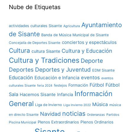
Nube de Etiquetas
Ayuntamiento
actividades culturales Sisante
Agricultura
de Sisante
Banda de Música Municipal de Sisante
conciertos y espectáculos
Concejalía de Deportes Sisante
Cultura
Cultura y Educación
cultura Sisante
Cultura y Tradiciones
Deporte
Deportes y Juventud
Deportes
EDM Sisante
Educación
eventos
Educación e Infancia
eventos
Fútbol
Fútbol
Formación
culturales Sisante
festejos
feria 2024
Información
Sala
Hacemos Sisante
Infancia
General
Música
Liga de Invierno
música
Liga Invierno 2022
noticias
Navidad
en directo Sisante
Ordenanzas
Partidos
Plenos Extraordinarios
Plenos Ordinarios
Piscina Municipal
Sisante