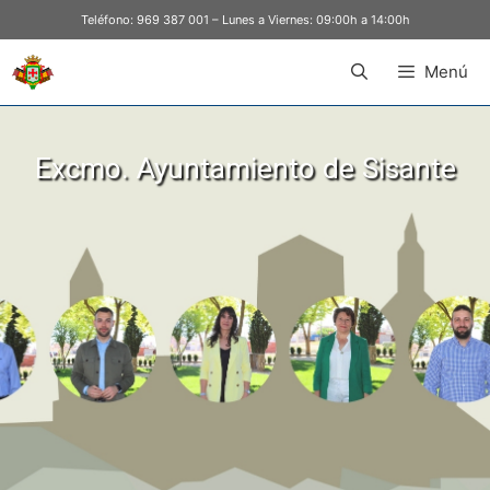
Teléfono:
969 387 001
– Lunes a Viernes: 09:00h a 14:00h
Menú
Excmo. Ayuntamiento de Sisante