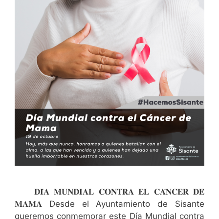
𝐃𝐈́𝐀 𝐌𝐔𝐍𝐃𝐈𝐀𝐋 𝐂𝐎𝐍𝐓𝐑𝐀 𝐄𝐋 𝐂𝐀́𝐍𝐂𝐄𝐑 𝐃𝐄
𝐌𝐀𝐌𝐀 Desde el Ayuntamiento de Sisante
queremos conmemorar este Día Mundial contra