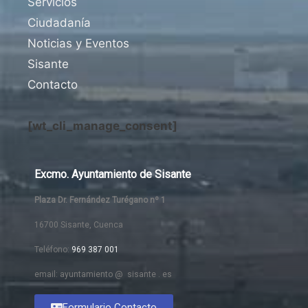
Servicios
Ciudadanía
Noticias y Eventos
Sisante
Contacto
[wt_cli_manage_consent]
Excmo. Ayuntamiento de Sisante
Plaza Dr. Fernández Turégano nº 1
16700 Sisante, Cuenca
Teléfono:
969 387 001
email: ayuntamiento @ sisante . es
Formulario Contacto