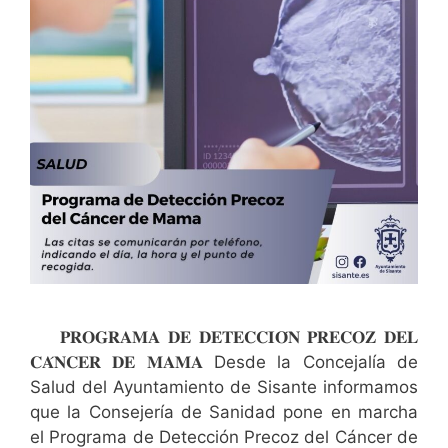
𝐏𝐑𝐎𝐆𝐑𝐀𝐌𝐀 𝐃𝐄 𝐃𝐄𝐓𝐄𝐂𝐂𝐈𝐎́𝐍 𝐏𝐑𝐄𝐂𝐎𝐙 𝐃𝐄𝐋
𝐂𝐀́𝐍𝐂𝐄𝐑 𝐃𝐄 𝐌𝐀𝐌𝐀 Desde la Concejalía de
Salud del Ayuntamiento de Sisante informamos
que la Consejería de Sanidad pone en marcha
el Programa de Detección Precoz del Cáncer de