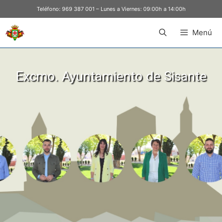
Teléfono:
969 387 001
– Lunes a Viernes: 09:00h a 14:00h
Menú
Excmo. Ayuntamiento de Sisante