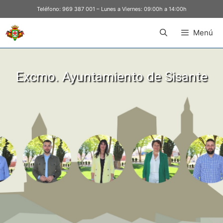
Teléfono:
969 387 001
– Lunes a Viernes: 09:00h a 14:00h
Menú
Excmo. Ayuntamiento de Sisante