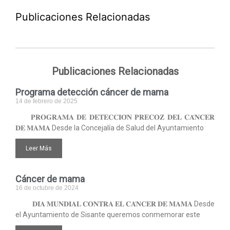
Publicaciones Relacionadas
Publicaciones Relacionadas
Programa detección cáncer de mama
14 de febrero de 2025
𝐏𝐑𝐎𝐆𝐑𝐀𝐌𝐀 𝐃𝐄 𝐃𝐄𝐓𝐄𝐂𝐂𝐈𝐎́𝐍 𝐏𝐑𝐄𝐂𝐎𝐙 𝐃𝐄𝐋 𝐂𝐀́𝐍𝐂𝐄𝐑
𝐃𝐄 𝐌𝐀𝐌𝐀 Desde la Concejalía de Salud del Ayuntamiento
Leer Más
Cáncer de mama
16 de octubre de 2024
𝐃𝐈́𝐀 𝐌𝐔𝐍𝐃𝐈𝐀𝐋 𝐂𝐎𝐍𝐓𝐑𝐀 𝐄𝐋 𝐂𝐀́𝐍𝐂𝐄𝐑 𝐃𝐄 𝐌𝐀𝐌𝐀 Desde
el Ayuntamiento de Sisante queremos conmemorar este