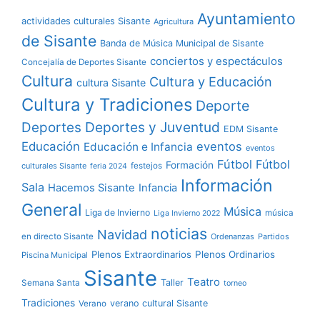
Ayuntamiento
actividades culturales Sisante
Agricultura
de Sisante
Banda de Música Municipal de Sisante
conciertos y espectáculos
Concejalía de Deportes Sisante
Cultura
Cultura y Educación
cultura Sisante
Cultura y Tradiciones
Deporte
Deportes y Juventud
Deportes
EDM Sisante
Educación
eventos
Educación e Infancia
eventos
Fútbol
Fútbol
Formación
culturales Sisante
festejos
feria 2024
Información
Sala
Hacemos Sisante
Infancia
General
Música
Liga de Invierno
música
Liga Invierno 2022
noticias
Navidad
en directo Sisante
Ordenanzas
Partidos
Plenos Extraordinarios
Plenos Ordinarios
Piscina Municipal
Sisante
Teatro
Taller
Semana Santa
torneo
Tradiciones
verano cultural Sisante
Verano