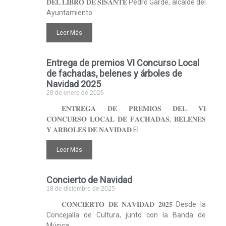
𝐃𝐄𝐋 𝐋𝐈𝐁𝐑𝐎 𝐃𝐄 𝐒𝐈𝐒𝐀𝐍𝐓𝐄 Pedro Garde, alcalde del
Ayuntamiento
Leer Más
Entrega de premios VI Concurso Local
de fachadas, belenes y árboles de
Navidad 2025
20 de enero de 2026
𝐄𝐍𝐓𝐑𝐄𝐆𝐀 𝐃𝐄 𝐏𝐑𝐄𝐌𝐈𝐎𝐒 𝐃𝐄𝐋 𝐕𝐈
𝐂𝐎𝐍𝐂𝐔𝐑𝐒𝐎 𝐋𝐎𝐂𝐀𝐋 𝐃𝐄 𝐅𝐀𝐂𝐇𝐀𝐃𝐀𝐒, 𝐁𝐄𝐋𝐄𝐍𝐄𝐒
𝐘 𝐀𝐑𝐁𝐎𝐋𝐄𝐒 𝐃𝐄 𝐍𝐀𝐕𝐈𝐃𝐀𝐃 El
Leer Más
Concierto de Navidad
18 de diciembre de 2025
𝐂𝐎𝐍𝐂𝐈𝐄𝐑𝐓𝐎 𝐃𝐄 𝐍𝐀𝐕𝐈𝐃𝐀𝐃 𝟐𝟎𝟐𝟓 Desde la
Concejalía de Cultura, junto con la Banda de
Música