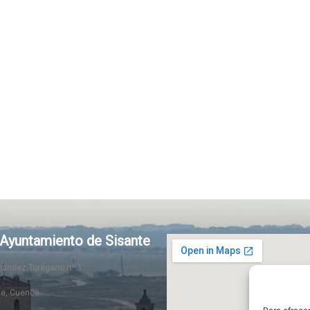
Ayuntamiento de Sisante
rnández Turégano nº 1
te, Cuenca