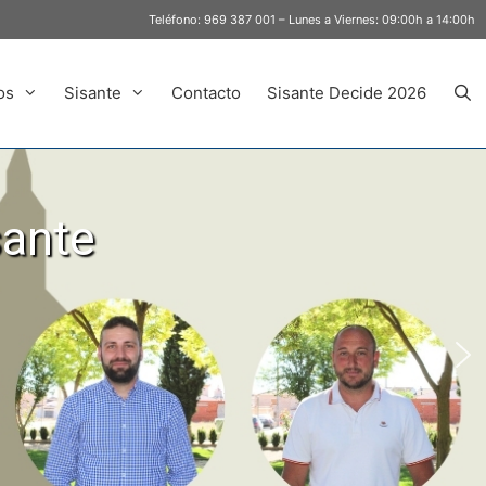
Teléfono:
969 387 001
– Lunes a Viernes: 09:00h a 14:00h
os
Sisante
Contacto
Sisante Decide 2026
sante