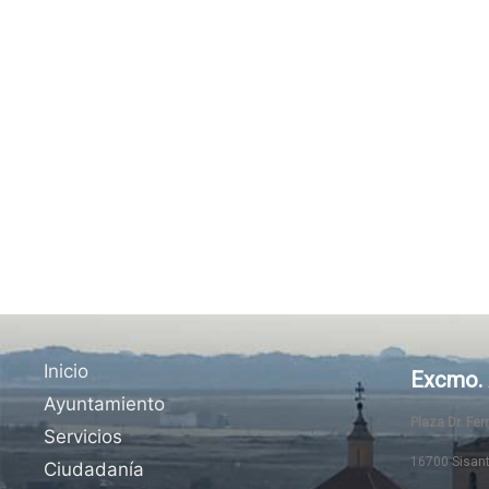
Inicio
Excmo. 
Ayuntamiento
Plaza Dr. Fe
Servicios
16700 Sisan
Ciudadanía