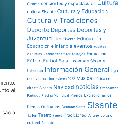
Cultura
conciertos y espectáculos
Sisante
Cultura y Educación
cultura Sisante
Cultura y Tradiciones
Deporte
Deportes y
Deportes
Juventud
Educación
EDM Sisante
eventos
Educación e Infancia
eventos
Formación
culturales Sisante
festejos
feria 2024
Fútbol
Fútbol Sala
Hacemos Sisante
Información General
Infancia
Liga
Música
de Invierno
música en
Liga Invierno 2022
miento,
noticias
Navidad
directo Sisante
Ordenanzas
unto al
Plenos Extraordinarios
Partidos
Piscina Municipal
Sisante
Plenos Ordinarios
Semana Santa
 sacra
Teatro
Tradiciones
Taller
verano
Verano
torneo
cultural Sisante