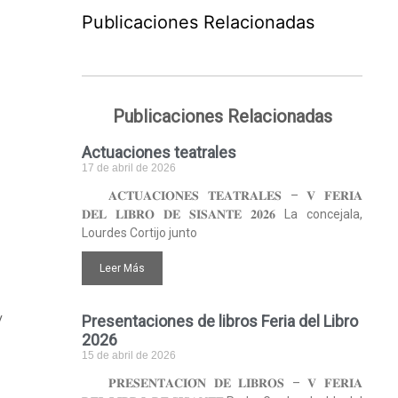
Publicaciones Relacionadas
Publicaciones Relacionadas
Actuaciones teatrales
17 de abril de 2026
𝐀𝐂𝐓𝐔𝐀𝐂𝐈𝐎𝐍𝐄𝐒 𝐓𝐄𝐀𝐓𝐑𝐀𝐋𝐄𝐒 – 𝐕 𝐅𝐄𝐑𝐈𝐀
𝐃𝐄𝐋 𝐋𝐈𝐁𝐑𝐎 𝐃𝐄 𝐒𝐈𝐒𝐀𝐍𝐓𝐄 𝟐𝟎𝟐𝟔 La concejala,
Lourdes Cortijo junto
Leer Más
y
Presentaciones de libros Feria del Libro
2026
15 de abril de 2026
𝐏𝐑𝐄𝐒𝐄𝐍𝐓𝐀𝐂𝐈𝐎́𝐍 𝐃𝐄 𝐋𝐈𝐁𝐑𝐎𝐒 – 𝐕 𝐅𝐄𝐑𝐈𝐀