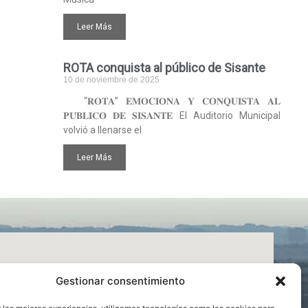
Leer Más
ROTA conquista al público de Sisante
10 de noviembre de 2025
“𝐑𝐎𝐓𝐀” 𝐄𝐌𝐎𝐂𝐈𝐎𝐍𝐀 𝐘 𝐂𝐎𝐍𝐐𝐔𝐈𝐒𝐓𝐀 𝐀𝐋
𝐏𝐔́𝐁𝐋𝐈𝐂𝐎 𝐃𝐄 𝐒𝐈𝐒𝐀𝐍𝐓𝐄 El Auditorio Municipal
volvió a llenarse el
Leer Más
Gestionar consentimiento