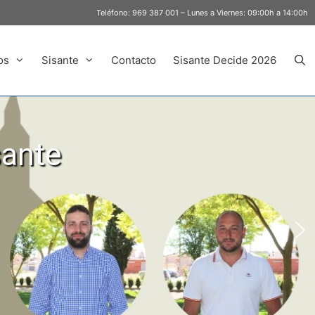
Teléfono:
969 387 001
– Lunes a Viernes: 09:00h a 14:00h
os
Sisante
Contacto
Sisante Decide 2026
sante