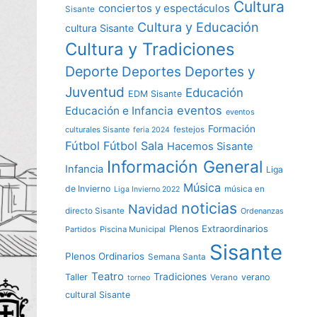
Cultura
conciertos y espectáculos
Sisante
Cultura y Educación
cultura Sisante
Cultura y Tradiciones
Deporte
Deportes y
Deportes
Juventud
Educación
EDM Sisante
eventos
Educación e Infancia
eventos
Formación
culturales Sisante
festejos
feria 2024
Fútbol
Fútbol Sala
Hacemos Sisante
Información General
Infancia
Liga
Música
de Invierno
música en
Liga Invierno 2022
noticias
Navidad
directo Sisante
Ordenanzas
Plenos Extraordinarios
Partidos
Piscina Municipal
Sisante
Plenos Ordinarios
Semana Santa
Teatro
Tradiciones
Taller
verano
Verano
torneo
cultural Sisante