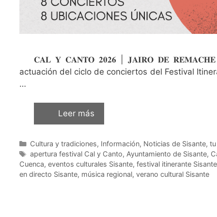
𝐂𝐀𝐋 𝐘 𝐂𝐀𝐍𝐓𝐎 𝟐𝟎𝟐𝟔 | 𝐉𝐀𝐈𝐑𝐎 𝐃𝐄 𝐑
actuación del ciclo de conciertos del Festival Iti
…
Leer más
Cultura y tradiciones
,
Información
,
Noticias de Sisante, t
apertura festival Cal y Canto
,
Ayuntamiento de Sisante
,
C
Cuenca
,
eventos culturales Sisante
,
festival itinerante Sisante
en directo Sisante
,
música regional
,
verano cultural Sisante