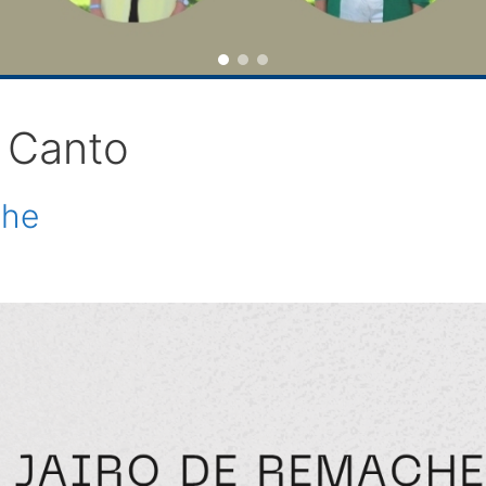
y Canto
che