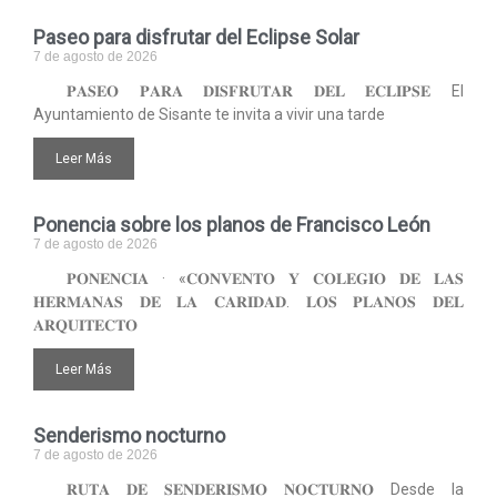
Paseo para disfrutar del Eclipse Solar
7 de agosto de 2026
𝐏𝐀𝐒𝐄𝐎 𝐏𝐀𝐑𝐀 𝐃𝐈𝐒𝐅𝐑𝐔𝐓𝐀𝐑 𝐃𝐄𝐋 𝐄𝐂𝐋𝐈𝐏𝐒𝐄 El
Ayuntamiento de Sisante te invita a vivir una tarde
Leer Más
Ponencia sobre los planos de Francisco León
7 de agosto de 2026
𝐏𝐎𝐍𝐄𝐍𝐂𝐈𝐀 · «𝐂𝐎𝐍𝐕𝐄𝐍𝐓𝐎 𝐘 𝐂𝐎𝐋𝐄𝐆𝐈𝐎 𝐃𝐄 𝐋𝐀𝐒
𝐇𝐄𝐑𝐌𝐀𝐍𝐀𝐒 𝐃𝐄 𝐋𝐀 𝐂𝐀𝐑𝐈𝐃𝐀𝐃. 𝐋𝐎𝐒 𝐏𝐋𝐀𝐍𝐎𝐒 𝐃𝐄𝐋
𝐀𝐑𝐐𝐔𝐈𝐓𝐄𝐂𝐓𝐎
Leer Más
Senderismo nocturno
7 de agosto de 2026
𝐑𝐔𝐓𝐀 𝐃𝐄 𝐒𝐄𝐍𝐃𝐄𝐑𝐈𝐒𝐌𝐎 𝐍𝐎𝐂𝐓𝐔𝐑𝐍𝐎 Desde la