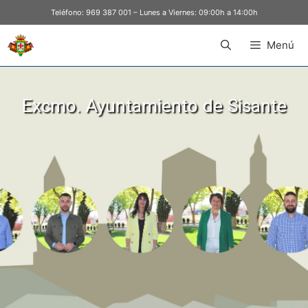
Teléfono:
969 387 001
– Lunes a Viernes: 09:00h a 14:00h
Menú
Excmo. Ayuntamiento de Sisante