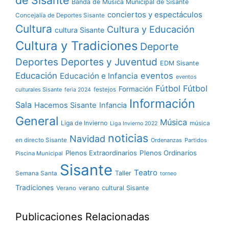
Banda de Música Municipal de Sisante
conciertos y espectáculos
Concejalía de Deportes Sisante
Cultura
Cultura y Educación
cultura Sisante
Cultura y Tradiciones
Deporte
Deportes y Juventud
Deportes
EDM Sisante
Educación
eventos
Educación e Infancia
eventos
Fútbol
Fútbol
Formación
culturales Sisante
festejos
feria 2024
Información
Sala
Hacemos Sisante
Infancia
General
Música
Liga de Invierno
música
Liga Invierno 2022
noticias
Navidad
en directo Sisante
Ordenanzas
Partidos
Plenos Extraordinarios
Plenos Ordinarios
Piscina Municipal
Sisante
Teatro
Taller
Semana Santa
torneo
Tradiciones
verano cultural Sisante
Verano
Publicaciones Relacionadas