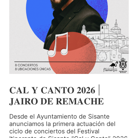
𝐂𝐀𝐋 𝐘 𝐂𝐀𝐍𝐓𝐎 𝟐𝟎𝟐𝟔 |
𝐉𝐀𝐈𝐑𝐎 𝐃𝐄 𝐑𝐄𝐌𝐀𝐂𝐇𝐄
Desde el Ayuntamiento de Sisante
anunciamos la primera actuación del
ciclo de conciertos del Festival