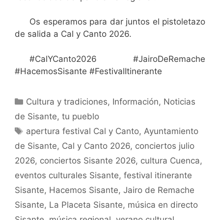
Os esperamos para dar juntos el pistoletazo
de salida a Cal y Canto 2026.
#CalYCanto2026 #JairoDeRemache
#HacemosSisante #FestivalItinerante
Cultura y tradiciones
,
Información
,
Noticias
de Sisante, tu pueblo
apertura festival Cal y Canto
,
Ayuntamiento
de Sisante
,
Cal y Canto 2026
,
conciertos julio
2026
,
conciertos Sisante 2026
,
cultura Cuenca
,
eventos culturales Sisante
,
festival itinerante
Sisante
,
Hacemos Sisante
,
Jairo de Remache
Sisante
,
La Placeta Sisante
,
música en directo
Sisante
,
música regional
,
verano cultural