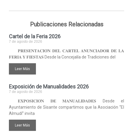
Publicaciones Relacionadas
Cartel de la Feria 2026
7 de agosto de 2026
𝐏𝐑𝐄𝐒𝐄𝐍𝐓𝐀𝐂𝐈𝐎́𝐍 𝐃𝐄𝐋 𝐂𝐀𝐑𝐓𝐄𝐋 𝐀𝐍𝐔𝐍𝐂𝐈𝐀𝐃𝐎𝐑 𝐃𝐄 𝐋𝐀
𝐅𝐄𝐑𝐈𝐀 𝐘 𝐅𝐈𝐄𝐒𝐓𝐀𝐒 Desde la Concejalía de Tradiciones del
Leer Más
Exposición de Manualidades 2026
7 de agosto de 2026
𝐄𝐗𝐏𝐎𝐒𝐈𝐂𝐈𝐎́𝐍 𝐃𝐄 𝐌𝐀𝐍𝐔𝐀𝐋𝐈𝐃𝐀𝐃𝐄𝐒 Desde el
Ayuntamiento de Sisante compartimos que la Asociación “El
Almudí” invita
Leer Más