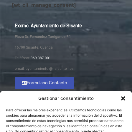
[wt_cli_manage_consent]
Excmo. Ayuntamiento de Sisante
Plaza Dr. Fernández Turégano nº 1
16700 Sisante, Cuenca
Teléfono:
969 387 001
email: ayuntamiento @ sisante . es
Formulario Contacto
Gestionar consentimiento
Para ofrecer las mejores experiencias, utilizamos tecnologías como las
cookies para almacenar y/o acceder a la información del dispositivo. El
consentimiento de estas tecnologías nos permitirá procesar datos como
el comportamiento de navegación o las identificaciones únicas en este
sitio. No consentir o retirar el consentimiento, puede afectar