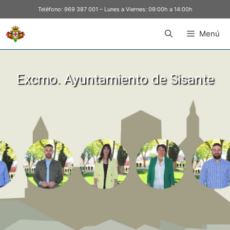
Teléfono:
969 387 001
– Lunes a Viernes: 09:00h a 14:00h
Menú
Excmo. Ayuntamiento de Sisante