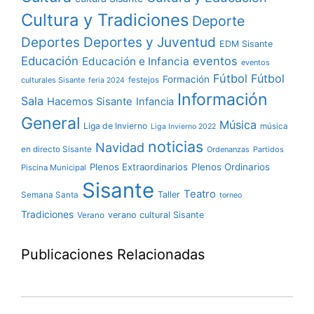
Cultura y Tradiciones
Deporte
Deportes y Juventud
Deportes
EDM Sisante
Educación
eventos
Educación e Infancia
eventos
Fútbol
Fútbol
Formación
culturales Sisante
festejos
feria 2024
Información
Sala
Hacemos Sisante
Infancia
General
Música
Liga de Invierno
música
Liga Invierno 2022
noticias
Navidad
en directo Sisante
Ordenanzas
Partidos
Plenos Extraordinarios
Plenos Ordinarios
Piscina Municipal
Sisante
Teatro
Taller
Semana Santa
torneo
Tradiciones
verano cultural Sisante
Verano
Publicaciones Relacionadas