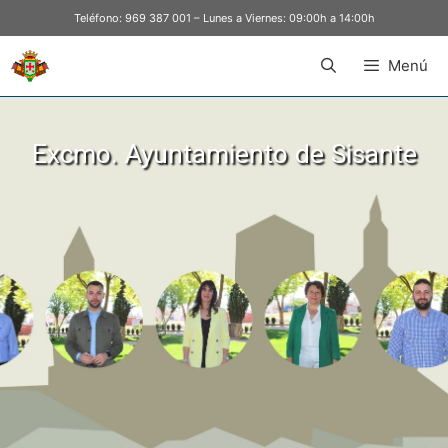
Teléfono:
969 387 001
– Lunes a Viernes: 09:00h a 14:00h
Menú
Excmo. Ayuntamiento de Sisante