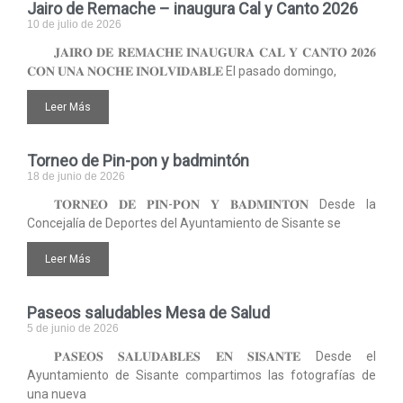
Jairo de Remache – inaugura Cal y Canto 2026
10 de julio de 2026
𝐉𝐀𝐈𝐑𝐎 𝐃𝐄 𝐑𝐄𝐌𝐀𝐂𝐇𝐄 𝐈𝐍𝐀𝐔𝐆𝐔𝐑𝐀 𝐂𝐀𝐋 𝐘 𝐂𝐀𝐍𝐓𝐎 𝟐𝟎𝟐𝟔
𝐂𝐎𝐍 𝐔𝐍𝐀 𝐍𝐎𝐂𝐇𝐄 𝐈𝐍𝐎𝐋𝐕𝐈𝐃𝐀𝐁𝐋𝐄 El pasado domingo,
Leer Más
Torneo de Pin-pon y badmintón
18 de junio de 2026
𝐓𝐎𝐑𝐍𝐄𝐎 𝐃𝐄 𝐏𝐈𝐍-𝐏𝐎𝐍 𝐘 𝐁𝐀𝐃𝐌𝐈𝐍𝐓𝐎́𝐍 Desde la
Concejalía de Deportes del Ayuntamiento de Sisante se
Leer Más
Paseos saludables Mesa de Salud
5 de junio de 2026
𝐏𝐀𝐒𝐄𝐎𝐒 𝐒𝐀𝐋𝐔𝐃𝐀𝐁𝐋𝐄𝐒 𝐄𝐍 𝐒𝐈𝐒𝐀𝐍𝐓𝐄 Desde el
Ayuntamiento de Sisante compartimos las fotografías de
una nueva