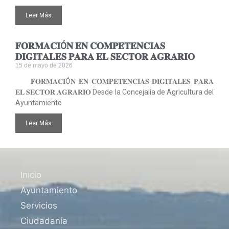
Leer Más
𝐅𝐎𝐑𝐌𝐀𝐂𝐈Ó𝐍 𝐄𝐍 𝐂𝐎𝐌𝐏𝐄𝐓𝐄𝐍𝐂𝐈𝐀𝐒
𝐃𝐈𝐆𝐈𝐓𝐀𝐋𝐄𝐒 𝐏𝐀𝐑𝐀 𝐄𝐋 𝐒𝐄𝐂𝐓𝐎𝐑 𝐀𝐆𝐑𝐀𝐑𝐈𝐎
15 de mayo de 2026
𝐅𝐎𝐑𝐌𝐀𝐂𝐈Ó𝐍 𝐄𝐍 𝐂𝐎𝐌𝐏𝐄𝐓𝐄𝐍𝐂𝐈𝐀𝐒 𝐃𝐈𝐆𝐈𝐓𝐀𝐋𝐄𝐒 𝐏𝐀𝐑𝐀
𝐄𝐋 𝐒𝐄𝐂𝐓𝐎𝐑 𝐀𝐆𝐑𝐀𝐑𝐈𝐎 Desde la Concejalía de Agricultura del
Ayuntamiento
Leer Más
Inicio
Ayuntamiento
Servicios
Ciudadanía