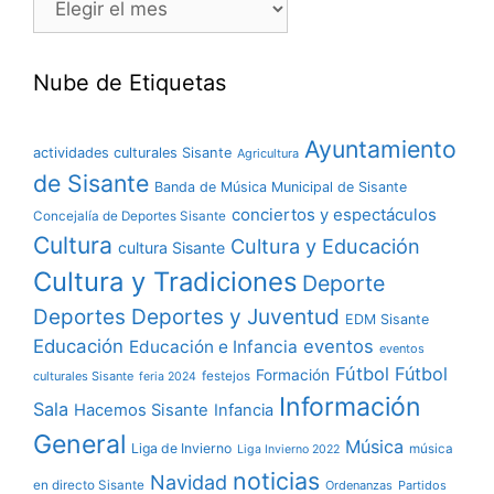
Nube de Etiquetas
Ayuntamiento
actividades culturales Sisante
Agricultura
de Sisante
Banda de Música Municipal de Sisante
conciertos y espectáculos
Concejalía de Deportes Sisante
Cultura
Cultura y Educación
cultura Sisante
Cultura y Tradiciones
Deporte
Deportes y Juventud
Deportes
EDM Sisante
Educación
eventos
Educación e Infancia
eventos
Fútbol
Fútbol
Formación
culturales Sisante
festejos
feria 2024
Información
Sala
Hacemos Sisante
Infancia
General
Música
Liga de Invierno
música
Liga Invierno 2022
noticias
Navidad
en directo Sisante
Ordenanzas
Partidos