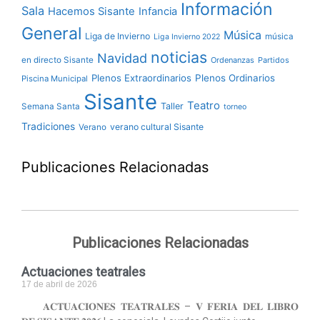
Información
Sala
Hacemos Sisante
Infancia
General
Música
Liga de Invierno
música
Liga Invierno 2022
noticias
Navidad
en directo Sisante
Ordenanzas
Partidos
Plenos Extraordinarios
Plenos Ordinarios
Piscina Municipal
Sisante
Teatro
Taller
Semana Santa
torneo
Tradiciones
verano cultural Sisante
Verano
Publicaciones Relacionadas
Publicaciones Relacionadas
Actuaciones teatrales
17 de abril de 2026
𝐀𝐂𝐓𝐔𝐀𝐂𝐈𝐎𝐍𝐄𝐒 𝐓𝐄𝐀𝐓𝐑𝐀𝐋𝐄𝐒 – 𝐕 𝐅𝐄𝐑𝐈𝐀 𝐃𝐄𝐋 𝐋𝐈𝐁𝐑𝐎