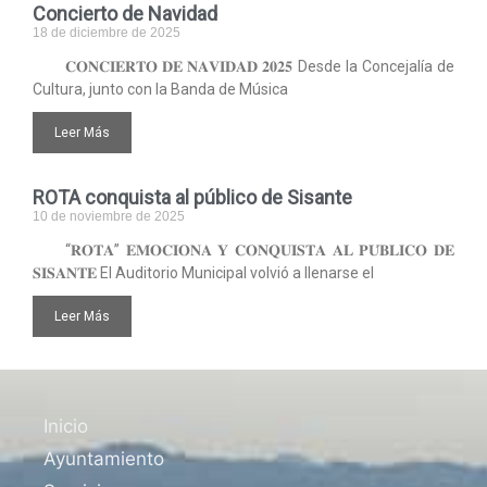
Concierto de Navidad
18 de diciembre de 2025
𝐂𝐎𝐍𝐂𝐈𝐄𝐑𝐓𝐎 𝐃𝐄 𝐍𝐀𝐕𝐈𝐃𝐀𝐃 𝟐𝟎𝟐𝟓 Desde la Concejalía de
Cultura, junto con la Banda de Música
Leer Más
ROTA conquista al público de Sisante
10 de noviembre de 2025
“𝐑𝐎𝐓𝐀” 𝐄𝐌𝐎𝐂𝐈𝐎𝐍𝐀 𝐘 𝐂𝐎𝐍𝐐𝐔𝐈𝐒𝐓𝐀 𝐀𝐋 𝐏𝐔́𝐁𝐋𝐈𝐂𝐎 𝐃𝐄
𝐒𝐈𝐒𝐀𝐍𝐓𝐄 El Auditorio Municipal volvió a llenarse el
Leer Más
Inicio
Ayuntamiento