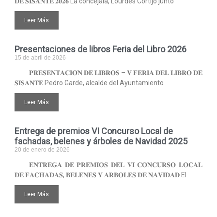
𝐃𝐄 𝐒𝐈𝐒𝐀𝐍𝐓𝐄 𝟐𝟎𝟐𝟔 La concejala, Lourdes Cortijo junto
Leer Más
Presentaciones de libros Feria del Libro 2026
15 de abril de 2026
𝐏𝐑𝐄𝐒𝐄𝐍𝐓𝐀𝐂𝐈𝐎́𝐍 𝐃𝐄 𝐋𝐈𝐁𝐑𝐎𝐒 – 𝐕 𝐅𝐄𝐑𝐈𝐀 𝐃𝐄𝐋 𝐋𝐈𝐁𝐑𝐎 𝐃𝐄
𝐒𝐈𝐒𝐀𝐍𝐓𝐄 Pedro Garde, alcalde del Ayuntamiento
Leer Más
Entrega de premios VI Concurso Local de
fachadas, belenes y árboles de Navidad 2025
20 de enero de 2026
𝐄𝐍𝐓𝐑𝐄𝐆𝐀 𝐃𝐄 𝐏𝐑𝐄𝐌𝐈𝐎𝐒 𝐃𝐄𝐋 𝐕𝐈 𝐂𝐎𝐍𝐂𝐔𝐑𝐒𝐎 𝐋𝐎𝐂𝐀𝐋
𝐃𝐄 𝐅𝐀𝐂𝐇𝐀𝐃𝐀𝐒, 𝐁𝐄𝐋𝐄𝐍𝐄𝐒 𝐘 𝐀𝐑𝐁𝐎𝐋𝐄𝐒 𝐃𝐄 𝐍𝐀𝐕𝐈𝐃𝐀𝐃 El
Leer Más