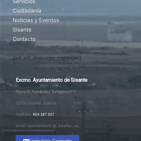
Servicios
Ciudadanía
Noticias y Eventos
Sisante
Contacto
[wt_cli_manage_consent]
Excmo. Ayuntamiento de Sisante
Plaza Dr. Fernández Turégano nº 1
16700 Sisante, Cuenca
Teléfono:
969 387 001
email: ayuntamiento @ sisante . es