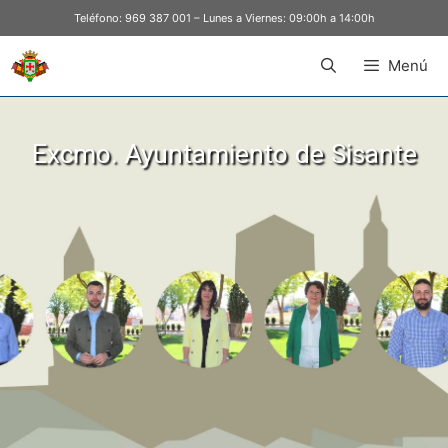
Teléfono:
969 387 001
– Lunes a Viernes: 09:00h a 14:00h
Menú
Excmo. Ayuntamiento de Sisante