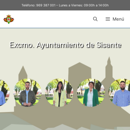
Teléfono:
969 387 001
– Lunes a Viernes: 09:00h a 14:00h
Menú
Excmo. Ayuntamiento de Sisante