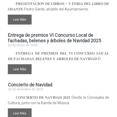
𝐏𝐑𝐄𝐒𝐄𝐍𝐓𝐀𝐂𝐈𝐎́𝐍 𝐃𝐄 𝐋𝐈𝐁𝐑𝐎𝐒 – 𝐕 𝐅𝐄𝐑𝐈𝐀 𝐃𝐄𝐋 𝐋𝐈𝐁𝐑𝐎 𝐃𝐄
𝐒𝐈𝐒𝐀𝐍𝐓𝐄 Pedro Garde, alcalde del Ayuntamiento
Leer Más
Entrega de premios VI Concurso Local de
fachadas, belenes y árboles de Navidad 2025
20 de enero de 2026
𝐄𝐍𝐓𝐑𝐄𝐆𝐀 𝐃𝐄 𝐏𝐑𝐄𝐌𝐈𝐎𝐒 𝐃𝐄𝐋 𝐕𝐈 𝐂𝐎𝐍𝐂𝐔𝐑𝐒𝐎 𝐋𝐎𝐂𝐀𝐋
𝐃𝐄 𝐅𝐀𝐂𝐇𝐀𝐃𝐀𝐒, 𝐁𝐄𝐋𝐄𝐍𝐄𝐒 𝐘 𝐀𝐑𝐁𝐎𝐋𝐄𝐒 𝐃𝐄 𝐍𝐀𝐕𝐈𝐃𝐀𝐃 El
Leer Más
Concierto de Navidad
18 de diciembre de 2025
𝐂𝐎𝐍𝐂𝐈𝐄𝐑𝐓𝐎 𝐃𝐄 𝐍𝐀𝐕𝐈𝐃𝐀𝐃 𝟐𝟎𝟐𝟓 Desde la Concejalía de
Cultura, junto con la Banda de Música
Leer Más