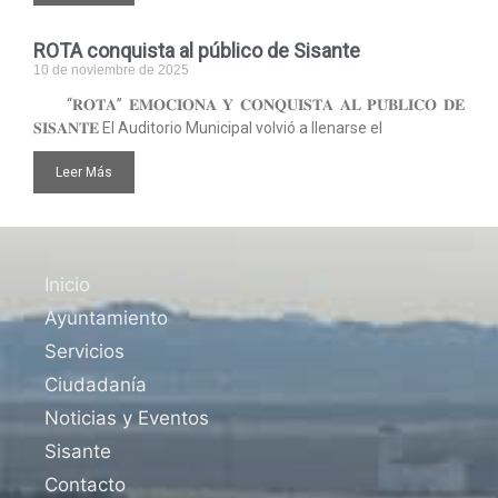
ROTA conquista al público de Sisante
10 de noviembre de 2025
“𝐑𝐎𝐓𝐀” 𝐄𝐌𝐎𝐂𝐈𝐎𝐍𝐀 𝐘 𝐂𝐎𝐍𝐐𝐔𝐈𝐒𝐓𝐀 𝐀𝐋 𝐏𝐔́𝐁𝐋𝐈𝐂𝐎 𝐃𝐄
𝐒𝐈𝐒𝐀𝐍𝐓𝐄 El Auditorio Municipal volvió a llenarse el
Leer Más
Inicio
Ayuntamiento
Servicios
Ciudadanía
Noticias y Eventos
Sisante
Contacto