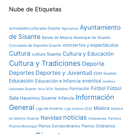
Nube de Etiquetas
Ayuntamiento
actividades culturales Sisante
Agricultura
de Sisante
Banda de Música Municipal de Sisante
conciertos y espectáculos
Concejalía de Deportes Sisante
Cultura
Cultura y Educación
cultura Sisante
Cultura y Tradiciones
Deporte
Deportes y Juventud
Deportes
EDM Sisante
Educación
eventos
Educación e Infancia
eventos
Fútbol
Fútbol
Formación
culturales Sisante
festejos
feria 2024
Información
Sala
Hacemos Sisante
Infancia
General
Música
Liga de Invierno
música
Liga Invierno 2022
noticias
Navidad
en directo Sisante
Ordenanzas
Partidos
Plenos Extraordinarios
Plenos Ordinarios
Piscina Municipal