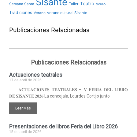
Sisante
Teatro
Taller
Semana Santa
torneo
Tradiciones
verano cultural Sisante
Verano
Publicaciones Relacionadas
Publicaciones Relacionadas
Actuaciones teatrales
17 de abril de 2026
𝐀𝐂𝐓𝐔𝐀𝐂𝐈𝐎𝐍𝐄𝐒 𝐓𝐄𝐀𝐓𝐑𝐀𝐋𝐄𝐒 – 𝐕 𝐅𝐄𝐑𝐈𝐀 𝐃𝐄𝐋 𝐋𝐈𝐁𝐑𝐎
𝐃𝐄 𝐒𝐈𝐒𝐀𝐍𝐓𝐄 𝟐𝟎𝟐𝟔 La concejala, Lourdes Cortijo junto
Leer Más
Presentaciones de libros Feria del Libro 2026
15 de abril de 2026