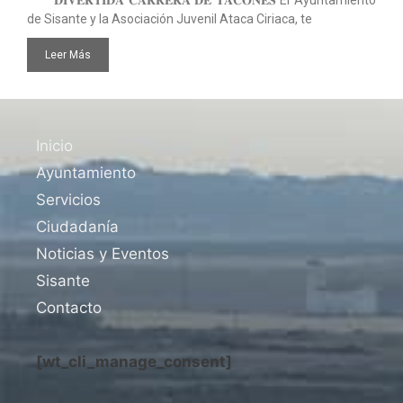
𝐃𝐈𝐕𝐄𝐑𝐓𝐈𝐃𝐀 𝐂𝐀𝐑𝐑𝐄𝐑𝐀 𝐃𝐄 𝐓𝐀𝐂𝐎𝐍𝐄𝐒 El Ayuntamiento
de Sisante y la Asociación Juvenil Ataca Ciriaca, te
Leer Más
Inicio
Ayuntamiento
Servicios
Ciudadanía
Noticias y Eventos
Sisante
Contacto
[wt_cli_manage_consent]