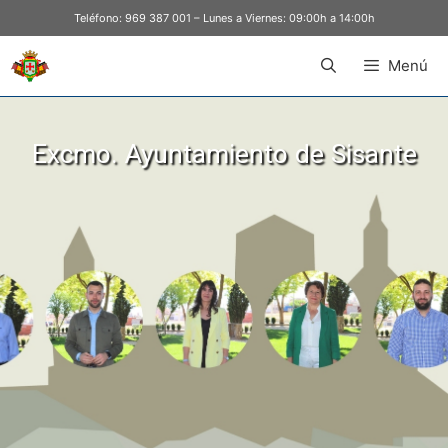
Teléfono:
969 387 001
– Lunes a Viernes: 09:00h a 14:00h
Menú
Excmo. Ayuntamiento de Sisante