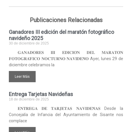
Publicaciones Relacionadas
Ganadores III edición del maratón fotográfico
navideño 2025
30 de diciembre de 2025
𝐆𝐀𝐍𝐀𝐃𝐎𝐑𝐄𝐒 𝐈𝐈𝐈 𝐄𝐃𝐈𝐂𝐈𝐎́𝐍 𝐃𝐄𝐋 𝐌𝐀𝐑𝐀𝐓𝐎́𝐍
𝐅𝐎𝐓𝐎𝐆𝐑𝐀́𝐅𝐈𝐂𝐎 𝐍𝐎𝐂𝐓𝐔𝐑𝐍𝐎 𝐍𝐀𝐕𝐈𝐃𝐄𝐍̃𝐎 Ayer, lunes 29 de
diciembre celebramos la
Leer Más
Entrega Tarjetas Navideñas
18 de diciembre de 2025
𝐄𝐍𝐓𝐑𝐄𝐆𝐀 𝐃𝐄 𝐓𝐀𝐑𝐉𝐄𝐓𝐀𝐒 𝐍𝐀𝐕𝐈𝐃𝐄𝐍̃𝐀𝐒 Desde la
Concejalía de Infancia del Ayuntamiento de Sisante nos
complace