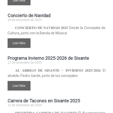
Leer Más
Concierto de Navidad
18 de diciembre de 2025
𝐂𝐎𝐍𝐂𝐈𝐄𝐑𝐓𝐎 𝐃𝐄 𝐍𝐀𝐕𝐈𝐃𝐀𝐃 𝟐𝟎𝟐𝟓 Desde la Concejalía de
Cultura, junto con la Banda de Música
Leer Más
Programa Invierno 2025-2026 de Sisante
12 de diciembre de 2025
𝐀𝐋 𝐀𝐁𝐑𝐈𝐆𝐎 𝐃𝐄 𝐒𝐈𝐒𝐀𝐍𝐓𝐄 – 𝐈𝐍𝐕𝐈𝐄𝐑𝐍𝐎 𝟐𝟎𝟐𝟓/𝟐𝟎𝟐𝟔 El
alcalde, Pedro Garde, junto de los concejales
Leer Más
Carrera de Tacones en Sisante 2025
12 de diciembre de 2025