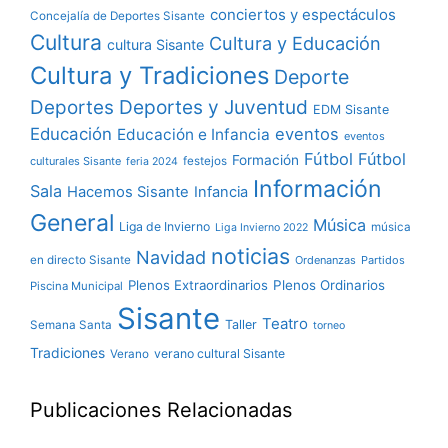
conciertos y espectáculos
Concejalía de Deportes Sisante
Cultura
Cultura y Educación
cultura Sisante
Cultura y Tradiciones
Deporte
Deportes y Juventud
Deportes
EDM Sisante
Educación
eventos
Educación e Infancia
eventos
Fútbol
Fútbol
Formación
culturales Sisante
festejos
feria 2024
Información
Sala
Hacemos Sisante
Infancia
General
Música
Liga de Invierno
música
Liga Invierno 2022
noticias
Navidad
en directo Sisante
Ordenanzas
Partidos
Plenos Extraordinarios
Plenos Ordinarios
Piscina Municipal
Sisante
Teatro
Taller
Semana Santa
torneo
Tradiciones
verano cultural Sisante
Verano
Publicaciones Relacionadas