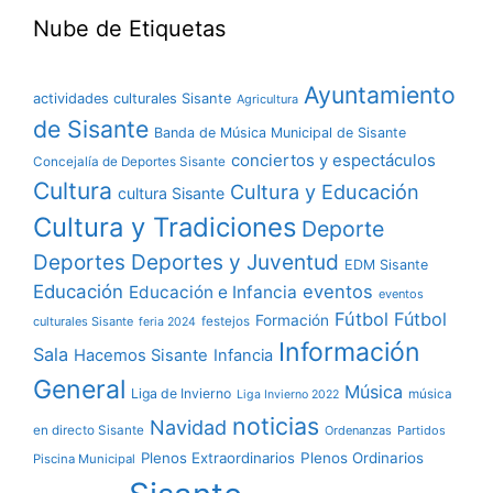
Nube de Etiquetas
Ayuntamiento
actividades culturales Sisante
Agricultura
de Sisante
Banda de Música Municipal de Sisante
conciertos y espectáculos
Concejalía de Deportes Sisante
Cultura
Cultura y Educación
cultura Sisante
Cultura y Tradiciones
Deporte
Deportes y Juventud
Deportes
EDM Sisante
Educación
eventos
Educación e Infancia
eventos
Fútbol
Fútbol
Formación
culturales Sisante
festejos
feria 2024
Información
Sala
Hacemos Sisante
Infancia
General
Música
Liga de Invierno
música
Liga Invierno 2022
noticias
Navidad
en directo Sisante
Ordenanzas
Partidos
Plenos Extraordinarios
Plenos Ordinarios
Piscina Municipal