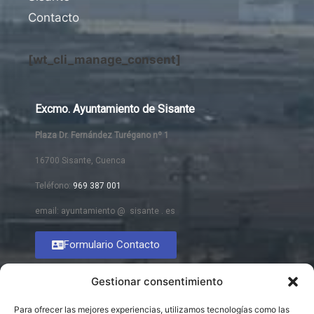
Contacto
[wt_cli_manage_consent]
Excmo. Ayuntamiento de Sisante
Plaza Dr. Fernández Turégano nº 1
16700 Sisante, Cuenca
Teléfono:
969 387 001
email: ayuntamiento @ sisante . es
Formulario Contacto
Gestionar consentimiento
Para ofrecer las mejores experiencias, utilizamos tecnologías como las