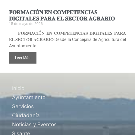
𝐅𝐎𝐑𝐌𝐀𝐂𝐈Ó𝐍 𝐄𝐍 𝐂𝐎𝐌𝐏𝐄𝐓𝐄𝐍𝐂𝐈𝐀𝐒
𝐃𝐈𝐆𝐈𝐓𝐀𝐋𝐄𝐒 𝐏𝐀𝐑𝐀 𝐄𝐋 𝐒𝐄𝐂𝐓𝐎𝐑 𝐀𝐆𝐑𝐀𝐑𝐈𝐎
15 de mayo de 2026
𝐅𝐎𝐑𝐌𝐀𝐂𝐈Ó𝐍 𝐄𝐍 𝐂𝐎𝐌𝐏𝐄𝐓𝐄𝐍𝐂𝐈𝐀𝐒 𝐃𝐈𝐆𝐈𝐓𝐀𝐋𝐄𝐒 𝐏𝐀𝐑𝐀
𝐄𝐋 𝐒𝐄𝐂𝐓𝐎𝐑 𝐀𝐆𝐑𝐀𝐑𝐈𝐎 Desde la Concejalía de Agricultura del
Ayuntamiento
Leer Más
Inicio
Ayuntamiento
Servicios
Ciudadanía
Noticias y Eventos
Sisante