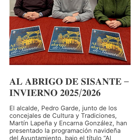
𝐀𝐋 𝐀𝐁𝐑𝐈𝐆𝐎 𝐃𝐄 𝐒𝐈𝐒𝐀𝐍𝐓𝐄 –
𝐈𝐍𝐕𝐈𝐄𝐑𝐍𝐎 𝟐𝟎𝟐𝟓/𝟐𝟎𝟐𝟔
El alcalde, Pedro Garde, junto de los
concejales de Cultura y Tradiciones,
Martín Lapeña y Encarna González, han
presentado la programación navideña
del Ayuntamiento, bajo el título “Al