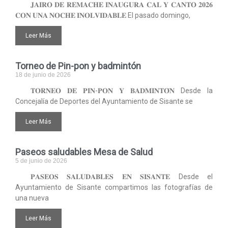
𝐉𝐀𝐈𝐑𝐎 𝐃𝐄 𝐑𝐄𝐌𝐀𝐂𝐇𝐄 𝐈𝐍𝐀𝐔𝐆𝐔𝐑𝐀 𝐂𝐀𝐋 𝐘 𝐂𝐀𝐍𝐓𝐎 𝟐𝟎𝟐𝟔
𝐂𝐎𝐍 𝐔𝐍𝐀 𝐍𝐎𝐂𝐇𝐄 𝐈𝐍𝐎𝐋𝐕𝐈𝐃𝐀𝐁𝐋𝐄 El pasado domingo,
Leer Más
Torneo de Pin-pon y badmintón
18 de junio de 2026
𝐓𝐎𝐑𝐍𝐄𝐎 𝐃𝐄 𝐏𝐈𝐍-𝐏𝐎𝐍 𝐘 𝐁𝐀𝐃𝐌𝐈𝐍𝐓𝐎́𝐍 Desde la
Concejalía de Deportes del Ayuntamiento de Sisante se
Leer Más
Paseos saludables Mesa de Salud
5 de junio de 2026
𝐏𝐀𝐒𝐄𝐎𝐒 𝐒𝐀𝐋𝐔𝐃𝐀𝐁𝐋𝐄𝐒 𝐄𝐍 𝐒𝐈𝐒𝐀𝐍𝐓𝐄 Desde el
Ayuntamiento de Sisante compartimos las fotografías de
una nueva
Leer Más