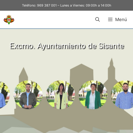
Teléfono:
969 387 001
– Lunes a Viernes: 09:00h a 14:00h
Menú
Excmo. Ayuntamiento de Sisante