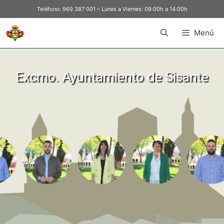
Teléfono:
969 387 001
– Lunes a Viernes: 09:00h a 14:00h
Menú
Excmo. Ayuntamiento de Sisante