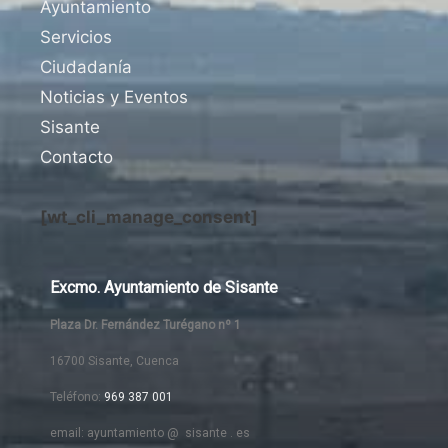
Ayuntamiento
Servicios
Ciudadanía
Noticias y Eventos
Sisante
Contacto
[wt_cli_manage_consent]
Excmo. Ayuntamiento de Sisante
Plaza Dr. Fernández Turégano nº 1
16700 Sisante, Cuenca
Teléfono:
969 387 001
email: ayuntamiento @ sisante . es