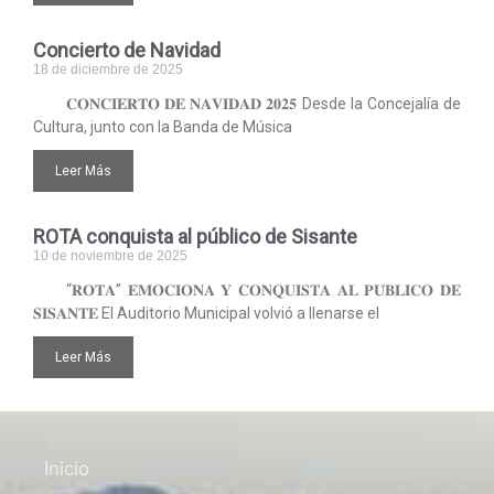
Concierto de Navidad
18 de diciembre de 2025
𝐂𝐎𝐍𝐂𝐈𝐄𝐑𝐓𝐎 𝐃𝐄 𝐍𝐀𝐕𝐈𝐃𝐀𝐃 𝟐𝟎𝟐𝟓 Desde la Concejalía de
Cultura, junto con la Banda de Música
Leer Más
ROTA conquista al público de Sisante
10 de noviembre de 2025
“𝐑𝐎𝐓𝐀” 𝐄𝐌𝐎𝐂𝐈𝐎𝐍𝐀 𝐘 𝐂𝐎𝐍𝐐𝐔𝐈𝐒𝐓𝐀 𝐀𝐋 𝐏𝐔́𝐁𝐋𝐈𝐂𝐎 𝐃𝐄
𝐒𝐈𝐒𝐀𝐍𝐓𝐄 El Auditorio Municipal volvió a llenarse el
Leer Más
Inicio