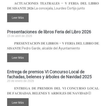
𝐀𝐂𝐓𝐔𝐀𝐂𝐈𝐎𝐍𝐄𝐒 𝐓𝐄𝐀𝐓𝐑𝐀𝐋𝐄𝐒 – 𝐕 𝐅𝐄𝐑𝐈𝐀 𝐃𝐄𝐋 𝐋𝐈𝐁𝐑𝐎
𝐃𝐄 𝐒𝐈𝐒𝐀𝐍𝐓𝐄 𝟐𝟎𝟐𝟔 La concejala, Lourdes Cortijo junto
Leer Más
Presentaciones de libros Feria del Libro 2026
15 de abril de 2026
𝐏𝐑𝐄𝐒𝐄𝐍𝐓𝐀𝐂𝐈𝐎́𝐍 𝐃𝐄 𝐋𝐈𝐁𝐑𝐎𝐒 – 𝐕 𝐅𝐄𝐑𝐈𝐀 𝐃𝐄𝐋 𝐋𝐈𝐁𝐑𝐎 𝐃𝐄
𝐒𝐈𝐒𝐀𝐍𝐓𝐄 Pedro Garde, alcalde del Ayuntamiento
Leer Más
Entrega de premios VI Concurso Local de
fachadas, belenes y árboles de Navidad 2025
20 de enero de 2026
𝐄𝐍𝐓𝐑𝐄𝐆𝐀 𝐃𝐄 𝐏𝐑𝐄𝐌𝐈𝐎𝐒 𝐃𝐄𝐋 𝐕𝐈 𝐂𝐎𝐍𝐂𝐔𝐑𝐒𝐎 𝐋𝐎𝐂𝐀𝐋
𝐃𝐄 𝐅𝐀𝐂𝐇𝐀𝐃𝐀𝐒, 𝐁𝐄𝐋𝐄𝐍𝐄𝐒 𝐘 𝐀𝐑𝐁𝐎𝐋𝐄𝐒 𝐃𝐄 𝐍𝐀𝐕𝐈𝐃𝐀𝐃 El
Leer Más