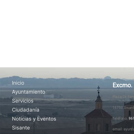
Inicio
Excmo. 
Ayuntamiento
Plaza Dr. Fe
Servicios
16700 Sisan
Ciudadanía
Noticias y Eventos
Teléfono:
96
Sisante
email: ayunt