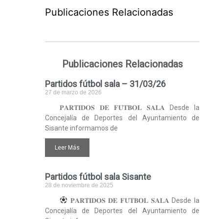
Publicaciones Relacionadas
Publicaciones Relacionadas
Partidos fútbol sala – 31/03/26
27 de marzo de 2026
𝐏𝐀𝐑𝐓𝐈𝐃𝐎𝐒 𝐃𝐄 𝐅𝐔́𝐓𝐁𝐎𝐋 𝐒𝐀𝐋𝐀 Desde la
Concejalía de Deportes del Ayuntamiento de
Sisante informamos de
Leer Más
Partidos fútbol sala Sisante
28 de noviembre de 2025
𝐏𝐀𝐑𝐓𝐈𝐃𝐎𝐒 𝐃𝐄 𝐅𝐔́𝐓𝐁𝐎𝐋 𝐒𝐀𝐋𝐀 Desde la
Concejalía de Deportes del Ayuntamiento de