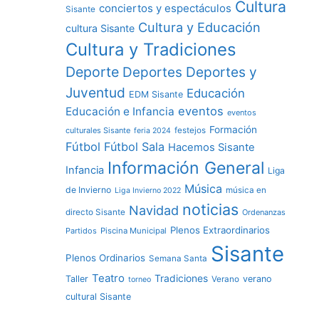
Cultura
conciertos y espectáculos
Sisante
Cultura y Educación
cultura Sisante
Cultura y Tradiciones
Deporte
Deportes y
Deportes
Juventud
Educación
EDM Sisante
eventos
Educación e Infancia
eventos
Formación
culturales Sisante
festejos
feria 2024
Fútbol
Fútbol Sala
Hacemos Sisante
Información General
Infancia
Liga
Música
de Invierno
música en
Liga Invierno 2022
noticias
Navidad
directo Sisante
Ordenanzas
Plenos Extraordinarios
Partidos
Piscina Municipal
Sisante
Plenos Ordinarios
Semana Santa
Teatro
Tradiciones
Taller
verano
Verano
torneo
cultural Sisante