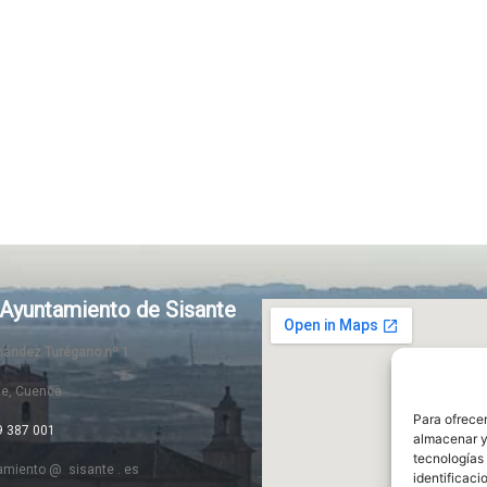
Ayuntamiento de Sisante
rnández Turégano nº 1
te, Cuenca
Para ofrecer
9 387 001
almacenar y/
tecnologías
amiento @ sisante . es
identificaci