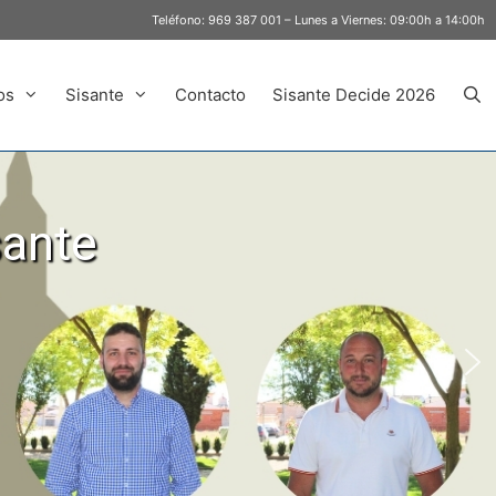
Teléfono:
969 387 001
– Lunes a Viernes: 09:00h a 14:00h
os
Sisante
Contacto
Sisante Decide 2026
sante