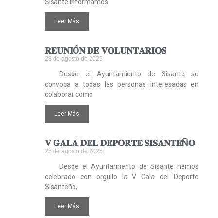
Sisante informamos
Leer Más
𝐑𝐄𝐔𝐍𝐈Ó𝐍 𝐃𝐄 𝐕𝐎𝐋𝐔𝐍𝐓𝐀𝐑𝐈𝐎𝐒
28 de agosto de 2025
Desde el Ayuntamiento de Sisante se
convoca a todas las personas interesadas en
colaborar como
Leer Más
𝐕 𝐆𝐀𝐋𝐀 𝐃𝐄𝐋 𝐃𝐄𝐏𝐎𝐑𝐓𝐄 𝐒𝐈𝐒𝐀𝐍𝐓𝐄Ñ𝐎
25 de agosto de 2025
Desde el Ayuntamiento de Sisante hemos
celebrado con orgullo la V Gala del Deporte
Sisanteño,
Leer Más