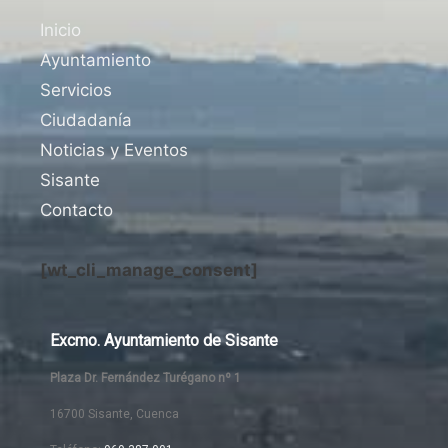
Inicio
Ayuntamiento
Servicios
Ciudadanía
Noticias y Eventos
Sisante
Contacto
[wt_cli_manage_consent]
Excmo. Ayuntamiento de Sisante
Plaza Dr. Fernández Turégano nº 1
16700 Sisante, Cuenca