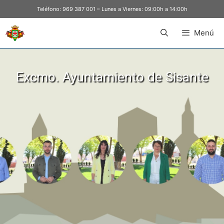
Teléfono:
969 387 001
– Lunes a Viernes: 09:00h a 14:00h
Menú
Excmo. Ayuntamiento de Sisante