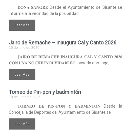
𝐃𝐎𝐍𝐀 𝐒𝐀𝐍𝐆𝐑𝐄 Desde el Ayuntamiento de Sisante se
informa a la vecindad de la posibilidad
Leer Más
Jairo de Remache – inaugura Cal y Canto 2026
10 de julio de 2026
𝐉𝐀𝐈𝐑𝐎 𝐃𝐄 𝐑𝐄𝐌𝐀𝐂𝐇𝐄 𝐈𝐍𝐀𝐔𝐆𝐔𝐑𝐀 𝐂𝐀𝐋 𝐘 𝐂𝐀𝐍𝐓𝐎 𝟐𝟎𝟐𝟔
𝐂𝐎𝐍 𝐔𝐍𝐀 𝐍𝐎𝐂𝐇𝐄 𝐈𝐍𝐎𝐋𝐕𝐈𝐃𝐀𝐁𝐋𝐄 El pasado domingo,
Leer Más
Torneo de Pin-pon y badmintón
18 de junio de 2026
𝐓𝐎𝐑𝐍𝐄𝐎 𝐃𝐄 𝐏𝐈𝐍-𝐏𝐎𝐍 𝐘 𝐁𝐀𝐃𝐌𝐈𝐍𝐓𝐎́𝐍 Desde la
Concejalía de Deportes del Ayuntamiento de Sisante se
Leer Más