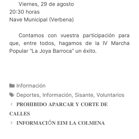
Viernes, 29 de agosto
20:30 horas
Nave Municipal (Verbena)
Contamos con vuestra participación para
que, entre todos, hagamos de la IV Marcha
Popular “La Joya Barroca” un éxito.
Información
Deportes
,
Información
,
Sisante
,
Voluntarios
𝐏𝐑𝐎𝐇𝐈𝐁𝐈𝐃𝐎 𝐀𝐏𝐀𝐑𝐂𝐀𝐑 𝐘 𝐂𝐎𝐑𝐓𝐄 𝐃𝐄
𝐂𝐀𝐋𝐋𝐄𝐒
𝐈𝐍𝐅𝐎𝐑𝐌𝐀𝐂𝐈Ó𝐍 𝐄𝐈𝐌 𝐋𝐀 𝐂𝐎𝐋𝐌𝐄𝐍𝐀