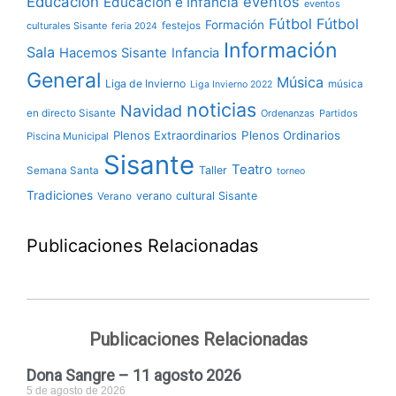
Educación
eventos
Educación e Infancia
eventos
Fútbol
Fútbol
Formación
culturales Sisante
festejos
feria 2024
Información
Sala
Hacemos Sisante
Infancia
General
Música
Liga de Invierno
música
Liga Invierno 2022
noticias
Navidad
en directo Sisante
Ordenanzas
Partidos
Plenos Extraordinarios
Plenos Ordinarios
Piscina Municipal
Sisante
Teatro
Taller
Semana Santa
torneo
Tradiciones
verano cultural Sisante
Verano
Publicaciones Relacionadas
Publicaciones Relacionadas
Dona Sangre – 11 agosto 2026
5 de agosto de 2026