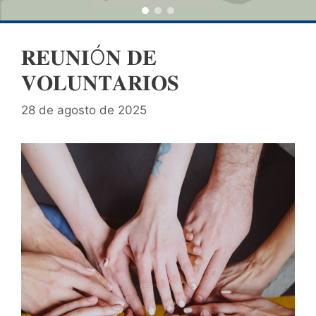
𝐑𝐄𝐔𝐍𝐈Ó𝐍 𝐃𝐄
𝐕𝐎𝐋𝐔𝐍𝐓𝐀𝐑𝐈𝐎𝐒
28 de agosto de 2025