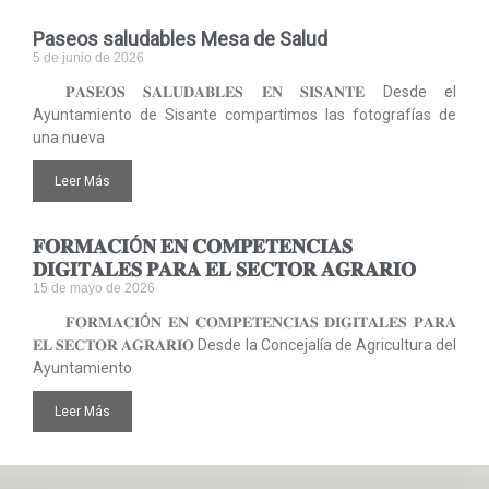
Paseos saludables Mesa de Salud
5 de junio de 2026
𝐏𝐀𝐒𝐄𝐎𝐒 𝐒𝐀𝐋𝐔𝐃𝐀𝐁𝐋𝐄𝐒 𝐄𝐍 𝐒𝐈𝐒𝐀𝐍𝐓𝐄 Desde el
Ayuntamiento de Sisante compartimos las fotografías de
una nueva
Leer Más
𝐅𝐎𝐑𝐌𝐀𝐂𝐈Ó𝐍 𝐄𝐍 𝐂𝐎𝐌𝐏𝐄𝐓𝐄𝐍𝐂𝐈𝐀𝐒
𝐃𝐈𝐆𝐈𝐓𝐀𝐋𝐄𝐒 𝐏𝐀𝐑𝐀 𝐄𝐋 𝐒𝐄𝐂𝐓𝐎𝐑 𝐀𝐆𝐑𝐀𝐑𝐈𝐎
15 de mayo de 2026
𝐅𝐎𝐑𝐌𝐀𝐂𝐈Ó𝐍 𝐄𝐍 𝐂𝐎𝐌𝐏𝐄𝐓𝐄𝐍𝐂𝐈𝐀𝐒 𝐃𝐈𝐆𝐈𝐓𝐀𝐋𝐄𝐒 𝐏𝐀𝐑𝐀
𝐄𝐋 𝐒𝐄𝐂𝐓𝐎𝐑 𝐀𝐆𝐑𝐀𝐑𝐈𝐎 Desde la Concejalía de Agricultura del
Ayuntamiento
Leer Más