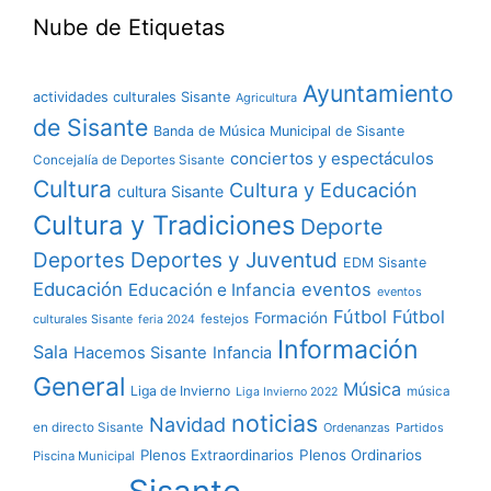
Nube de Etiquetas
Ayuntamiento
actividades culturales Sisante
Agricultura
de Sisante
Banda de Música Municipal de Sisante
conciertos y espectáculos
Concejalía de Deportes Sisante
Cultura
Cultura y Educación
cultura Sisante
Cultura y Tradiciones
Deporte
Deportes y Juventud
Deportes
EDM Sisante
Educación
eventos
Educación e Infancia
eventos
Fútbol
Fútbol
Formación
culturales Sisante
festejos
feria 2024
Información
Sala
Hacemos Sisante
Infancia
General
Música
Liga de Invierno
música
Liga Invierno 2022
noticias
Navidad
en directo Sisante
Ordenanzas
Partidos
Plenos Extraordinarios
Plenos Ordinarios
Piscina Municipal