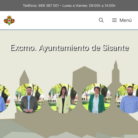
Teléfono:
969 387 001
– Lunes a Viernes: 09:00h a 14:00h
Menú
Excmo. Ayuntamiento de Sisante